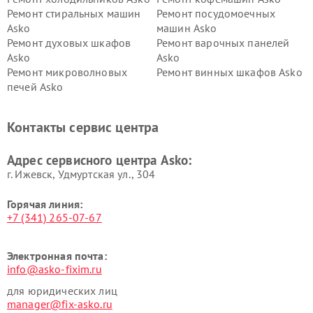
Ремонт стиральных машин
Ремонт посудомоечных
Asko
машин Asko
Ремонт духовых шкафов
Ремонт варочных панелей
Asko
Asko
Ремонт микроволновых
Ремонт винных шкафов Asko
печей Asko
Ремонт вытяжек Asko
Ремонт сушильных шкафов
Asko
Контакты сервис центра
Ремонт подогревателей
Ремонт промышленных
посуды и пищи Asko
вакуумных упаковщиков
Адрес сервисного центра Asko:
Asko
г. Ижевск, Удмуртская ул., 304
Горячая линия:
+7 (341) 265-07-67
Электронная почта:
info@asko-fixim.ru
для юридических лиц
manager@fix-asko.ru