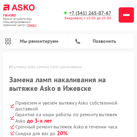
+7 (341) 265-07-67
FIX-ASKO
Ежедневно, с 10:00 до 20:00
Ремонт устройств Asko
Специализированный
cервисный центр г.
Ижевск
Мы ремонтируем
Позвонить
евске
Вытяжка Asko замена ламп накаливания
Замена ламп накаливания на
вытяжке Asko в Ижевске
Привезем и увезем вытяжку Asko собственной
доставкой
Гарантия на наши работы по ремонту вытяжек
до 3-х лет
Asko
Ремонт промышленных вакуумных упаковщиков Asko
Ремонт стиральных машин Asko
Ремонт микроволновых печей Asko
Ремонт сушильных шкафов Asko
Ремонт подогревателей посуды и пищи Asko
Ремонт посудомоечных машин Asko
Срочный ремонт вытяжек Asko в течении часа
20%
Скидка для вас до