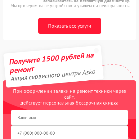
Записывайтесь на бесплатную диагностику.
Мы проверим ваше устройство и укажем на неисправность.
Показать все услуги
Получите 1500 рублей на
ремонт
Акция сервисного центра Asko
При оформлении заявки на ремонт техники через
сайт,
действует персональная бессрочная скидка