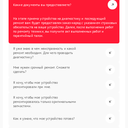
Какие документы вы предоставляете?
На этапе приема устройства на диагностику и последующий
ремонт вам будет предоставлен заказ-наряд с указанием страховых
обязательств на ваше устройство. Далее, после выполнения работ
по ремонту техники, вы получите акт выполненных работ и
гарантийный талон.
Я уже знаю в чем неисправность и какой
ремонт необходим. Для чего проводить
диагностику?
Мне нужен срочный ремонт. Сможете
сделать?
Я хочу, чтобы мое устройство
ремонтировали при мне.
Я хочу, чтобы мое устройство
ремонтировалось только оригинальными
запчастями.
Как я узнаю, что мое устройство готово?