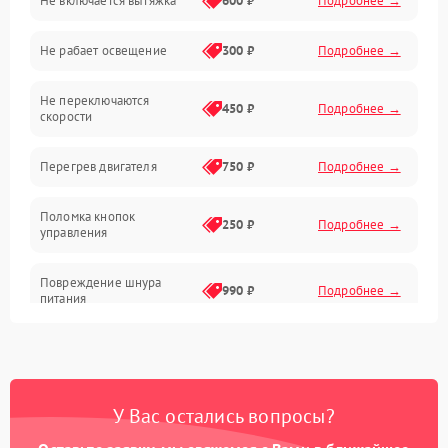
Не включается вытяжка
600 ₽
Подробнее →
Освещение
Не рабает освещение
300 ₽
Подробнее →
Механические повреждения
Не переключаются
Электроника
450 ₽
Подробнее →
скорости
Электрика/Механические
Перегрев двигателя
750 ₽
Подробнее →
Поломка кнопок
250 ₽
Подробнее →
управления
Повреждение шнура
990 ₽
Подробнее →
питания
Выбивает автомат при
550 ₽
Подробнее →
включении
У Вас остались вопросы?
Не ключается вытяжка
550 ₽
Подробнее →