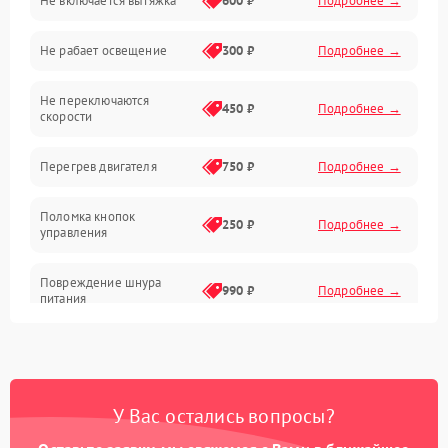
Не включается вытяжка
600 ₽
Подробнее →
Освещение
Не рабает освещение
300 ₽
Подробнее →
Механические повреждения
Не переключаются
Электроника
450 ₽
Подробнее →
скорости
Электрика/Механические
Перегрев двигателя
750 ₽
Подробнее →
Поломка кнопок
250 ₽
Подробнее →
управления
Повреждение шнура
990 ₽
Подробнее →
питания
Выбивает автомат при
550 ₽
Подробнее →
включении
У Вас остались вопросы?
Не ключается вытяжка
550 ₽
Подробнее →