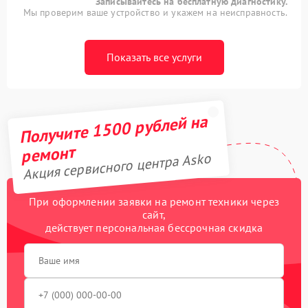
Записывайтесь на бесплатную диагностику.
Мы проверим ваше устройство и укажем на неисправность.
Показать все услуги
Получите 1500 рублей на
ремонт
Акция сервисного центра Asko
При оформлении заявки на ремонт техники через
сайт,
действует персональная бессрочная скидка