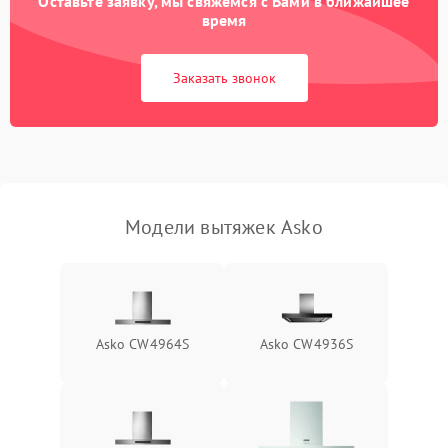
Оставьте заявку, мы свяжемся с Вами в ближайшее
Неисправность пускового
время
1000 ₽
Подробнее →
конденсатора
Заказать звонок
Поломка реле
1000 ₽
Подробнее →
Модели вытяжек Asko
Asko CW4964S
Asko CW4936S