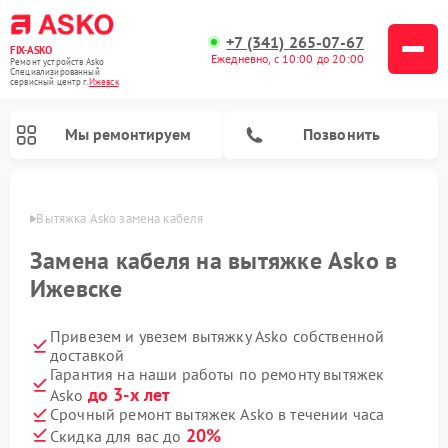
+7 (341) 265-07-67
FIX-ASKO
Ежедневно, с 10:00 до 20:00
Ремонт устройств Asko
Специализированный
cервисный центр г.
Ижевск
Мы ремонтируем
Позвонить
евске
Вытяжка Asko замена кабеля
Замена кабеля на вытяжке Asko в
Ижевске
Привезем и увезем вытяжку Asko собственной
доставкой
Гарантия на наши работы по ремонту вытяжек
до 3-х лет
Asko
Ремонт промышленных вакуумных упаковщиков Asko
Ремонт стиральных машин Asko
Ремонт микроволновых печей Asko
Ремонт сушильных шкафов Asko
Ремонт подогревателей посуды и пищи Asko
Ремонт посудомоечных машин Asko
Срочный ремонт вытяжек Asko в течении часа
20%
Скидка для вас до