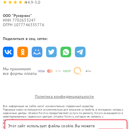
4.9-5.0
ООО "Русервис"
ИНН 7702633247
ОГРН 1077746335776
Поделиться в соц. сетях:
Мы принимаем
все формы оплаты
Политика конфиденциальности
Вся информация на сайте носит исключительно справочный характер.
Товарные знаки используются исключительно для описания устройств, в отношении которых
сервисные центры izh.asko-fixim.ru предоставляют услуги по ремонту. Услуги оказываются в
неавторизованных сервисных центрах izh.asko-fixim.ru, которые не связаны с
правообладателями товарных знаков или их официальными представителями.
Ремонт осуществляется для устройств, уже введенных в гражданский оборот в соответствии
Этот сайт использует файлы cookie. Вы можете
со статьей 1487 ГК РФ.