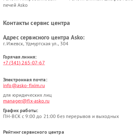
печей Asko
Ремонт вытяжек Asko
Ремонт сушильных шкафов
Asko
Контакты сервис центра
Ремонт подогревателей
Ремонт промышленных
посуды и пищи Asko
вакуумных упаковщиков
Адрес сервисного центра Asko:
Asko
г. Ижевск, Удмуртская ул., 304
Горячая линия:
+7 (341) 265-07-67
Электронная почта:
info@asko-fixim.ru
для юридических лиц
manager@fix-asko.ru
График работы:
ПН-ВСК с 9:00 до 21:00 без перерывов и выходных
Рейтинг сервисного центра