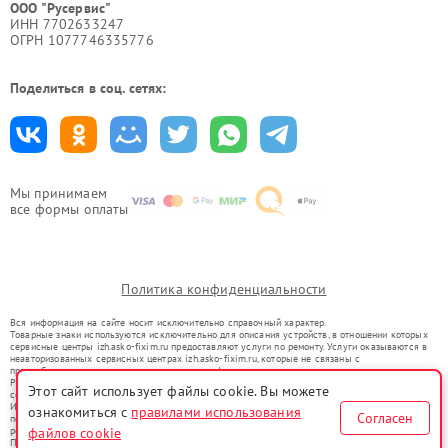
ООО "Русервис"
ИНН 7702633247
ОГРН 1077746335776
Поделиться в соц. сетях:
Мы принимаем
все формы оплаты
Политика конфиденциальности
Вся информация на сайте носит исключительно справочный характер.
Товарные знаки используются исключительно для описания устройств, в отношении которых
сервисные центры izh.asko-fixim.ru предоставляют услуги по ремонту. Услуги оказываются в
неавторизованных сервисных центрах izh.asko-fixim.ru, которые не связаны с
правообладателями товарных знаков или их официальными представителями.
Ремонт осуществляется для устройств, уже введенных в гражданский оборот в соответствии
Этот сайт использует файлы cookie. Вы можете
со статьей 1487 ГК РФ.
Использование товарных знаков не преследует цели индивидуализации услуг или введения
ознакомиться с
правилами использования
Согласен
потребителей в заблуждение, а служит для информирования о предоставляемых услугах по
файлов cookie
ремонту техники указанных брендов.
Представленная на сайте информация не является публичной офертой, определяемой