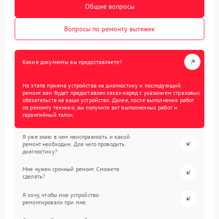
Общие вопросы
Вопросы по ремонту вытяжек
Какие документы вы предоставляете?
На этапе приема устройства на диагностику и последующий
ремонт вам будет предоставлен заказ-наряд с указанием страховых
обязательств на ваше устройство. Далее, после выполнения работ
по ремонту техники, вы получите акт выполненных работ и
гарантийный талон.
Я уже знаю в чем неисправность и какой
ремонт необходим. Для чего проводить
диагностику?
Мне нужен срочный ремонт. Сможете
сделать?
Я хочу, чтобы мое устройство
ремонтировали при мне.