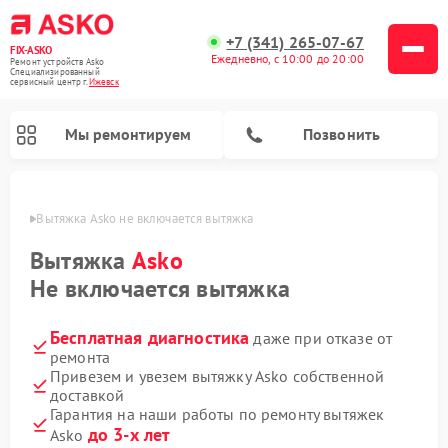
+7 (341) 265-07-67
FIX-ASKO
Ежедневно, с 10:00 до 20:00
Ремонт устройств Asko
Специализированный
cервисный центр г.
Ижевск
Мы ремонтируем
Позвонить
евске
Вытяжка Asko не включается вытяжка
Вытяжка
Asko
Не включается вытяжка
Бесплатная диагностика
даже при отказе от
ремонта
Привезем и увезем вытяжку Asko собственной
доставкой
Ремонт промышленных вакуумных упаковщиков Asko
Ремонт стиральных машин Asko
Ремонт микроволновых печей Asko
Ремонт сушильных шкафов Asko
Ремонт подогревателей посуды и пищи Asko
Ремонт посудомоечных машин Asko
Гарантия на наши работы по ремонту вытяжек
до 3-х лет
Asko