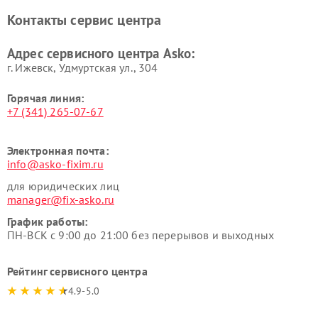
Asko
Контакты сервис центра
Ремонт подогревателей
Ремонт промышленных
посуды и пищи Asko
вакуумных упаковщиков
Адрес сервисного центра Asko:
Asko
г. Ижевск, Удмуртская ул., 304
Горячая линия:
+7 (341) 265-07-67
Электронная почта:
info@asko-fixim.ru
для юридических лиц
manager@fix-asko.ru
График работы:
ПН-ВСК с 9:00 до 21:00 без перерывов и выходных
Рейтинг сервисного центра
4.9-5.0