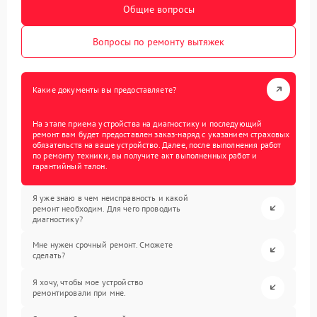
Общие вопросы
Вопросы по ремонту вытяжек
Какие документы вы предоставляете?
На этапе приема устройства на диагностику и последующий
ремонт вам будет предоставлен заказ-наряд с указанием страховых
обязательств на ваше устройство. Далее, после выполнения работ
по ремонту техники, вы получите акт выполненных работ и
гарантийный талон.
Я уже знаю в чем неисправность и какой
ремонт необходим. Для чего проводить
диагностику?
Мне нужен срочный ремонт. Сможете
сделать?
Я хочу, чтобы мое устройство
ремонтировали при мне.