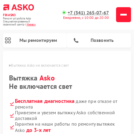
+7 (341) 265-07-67
FIX-ASKO
Ежедневно, с 10:00 до 20:00
Ремонт устройств Asko
Специализированный
cервисный центр г.
Ижевск
Мы ремонтируем
Позвонить
евске
Вытяжка Asko не включается свет
Вытяжка
Asko
Не включается свет
Бесплатная диагностика
даже при отказе от
ремонта
Привезем и увезем вытяжку Asko собственной
доставкой
Ремонт промышленных вакуумных упаковщиков Asko
Ремонт стиральных машин Asko
Ремонт микроволновых печей Asko
Ремонт сушильных шкафов Asko
Ремонт подогревателей посуды и пищи Asko
Ремонт посудомоечных машин Asko
Гарантия на наши работы по ремонту вытяжек
до 3-х лет
Asko