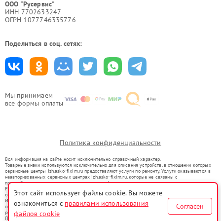
ООО "Русервис"
ИНН 7702633247
ОГРН 1077746335776
Поделиться в соц. сетях:
Мы принимаем
все формы оплаты
Политика конфиденциальности
Вся информация на сайте носит исключительно справочный характер.
Товарные знаки используются исключительно для описания устройств, в отношении которых
сервисные центры izh.asko-fixim.ru предоставляют услуги по ремонту. Услуги оказываются в
неавторизованных сервисных центрах izh.asko-fixim.ru, которые не связаны с
правообладателями товарных знаков или их официальными представителями.
Ремонт осуществляется для устройств, уже введенных в гражданский оборот в соответствии
Этот сайт использует файлы cookie. Вы можете
со статьей 1487 ГК РФ.
Использование товарных знаков не преследует цели индивидуализации услуг или введения
ознакомиться с
правилами использования
Согласен
потребителей в заблуждение, а служит для информирования о предоставляемых услугах по
файлов cookie
ремонту техники указанных брендов.
Представленная на сайте информация не является публичной офертой, определяемой