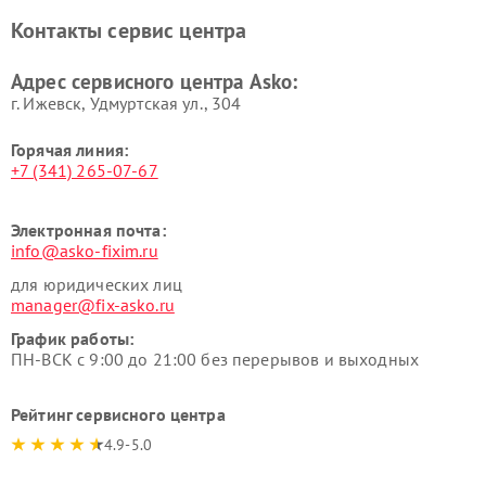
Asko
Контакты сервис центра
Ремонт подогревателей
Ремонт промышленных
посуды и пищи Asko
вакуумных упаковщиков
Адрес сервисного центра Asko:
Asko
г. Ижевск, Удмуртская ул., 304
Горячая линия:
+7 (341) 265-07-67
Электронная почта:
info@asko-fixim.ru
для юридических лиц
manager@fix-asko.ru
График работы:
ПН-ВСК с 9:00 до 21:00 без перерывов и выходных
Рейтинг сервисного центра
4.9-5.0