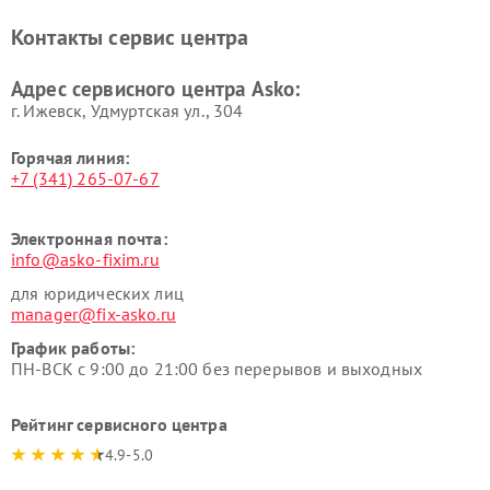
Asko
Контакты сервис центра
Ремонт подогревателей
Ремонт промышленных
посуды и пищи Asko
вакуумных упаковщиков
Адрес сервисного центра Asko:
Asko
г. Ижевск, Удмуртская ул., 304
Горячая линия:
+7 (341) 265-07-67
Электронная почта:
info@asko-fixim.ru
для юридических лиц
manager@fix-asko.ru
График работы:
ПН-ВСК с 9:00 до 21:00 без перерывов и выходных
Рейтинг сервисного центра
4.9-5.0