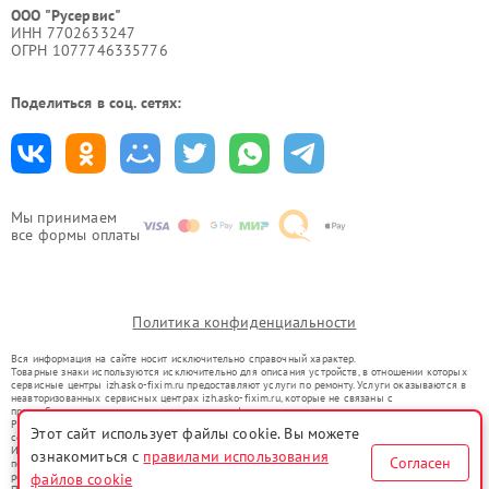
ООО "Русервис"
ИНН 7702633247
ОГРН 1077746335776
Поделиться в соц. сетях:
Мы принимаем
все формы оплаты
Политика конфиденциальности
Вся информация на сайте носит исключительно справочный характер.
Товарные знаки используются исключительно для описания устройств, в отношении которых
сервисные центры izh.asko-fixim.ru предоставляют услуги по ремонту. Услуги оказываются в
неавторизованных сервисных центрах izh.asko-fixim.ru, которые не связаны с
правообладателями товарных знаков или их официальными представителями.
Ремонт осуществляется для устройств, уже введенных в гражданский оборот в соответствии
Этот сайт использует файлы cookie. Вы можете
со статьей 1487 ГК РФ.
Использование товарных знаков не преследует цели индивидуализации услуг или введения
ознакомиться с
правилами использования
Согласен
потребителей в заблуждение, а служит для информирования о предоставляемых услугах по
файлов cookie
ремонту техники указанных брендов.