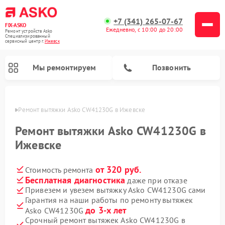
+7 (341) 265-07-67
FIX-ASKO
Ежедневно, с 10:00 до 20:00
Ремонт устройств Asko
Специализированный
cервисный центр г.
Ижевск
Мы ремонтируем
Позвонить
евске
Ремонт вытяжки Asko CW41230G в Ижевске
Ремонт вытяжки Asko CW41230G в
Ижевске
от 320 руб.
Стоимость ремонта
Бесплатная диагностика
даже при отказе
Привезем и увезем вытяжку Asko CW41230G сами
Гарантия на наши работы по ремонту вытяжек
Ремонт промышленных вакуумных упаковщиков Asko
Ремонт стиральных машин Asko
Ремонт микроволновых печей Asko
Ремонт сушильных шкафов Asko
Ремонт подогревателей посуды и пищи Asko
Ремонт посудомоечных машин Asko
до 3-х лет
Asko CW41230G
Срочный ремонт вытяжек Asko CW41230G в