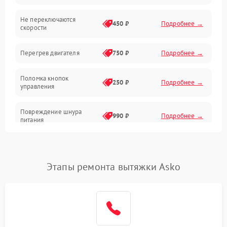
Не переключаются
Электроника
450 ₽
Подробнее →
скорости
Электрика/Механические
Перегрев двигателя
750 ₽
Подробнее →
Поломка кнопок
250 ₽
Подробнее →
управления
Повреждение шнура
990 ₽
Подробнее →
питания
Выбивает автомат при
550 ₽
Подробнее →
включении
Этапы ремонта вытяжки Asko
Не ключается вытяжка
550 ₽
Подробнее →
Неисправность пускового
1000 ₽
Подробнее →
конденсатора