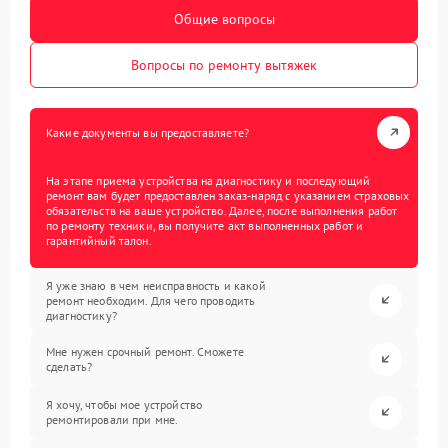
Общие вопросы
Вопросы по ремонту вытяжек
Какие документы вы предоставляете?
На этапе приема устройства на диагностику и последующий
ремонт вам будет предоставлен заказ-наряд с указанием страховых
обязательств на ваше устройство. Далее, после выполнения работ
по ремонту техники, вы получите акт выполненных работ и
гарантийный талон.
Я уже знаю в чем неисправность и какой
ремонт необходим. Для чего проводить
диагностику?
Мне нужен срочный ремонт. Сможете
сделать?
Я хочу, чтобы мое устройство
ремонтировали при мне.