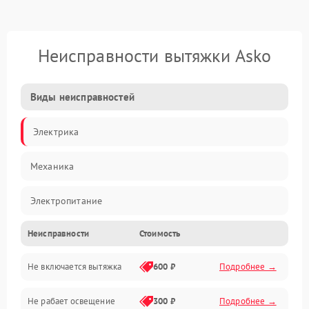
Неисправности вытяжки Asko
Виды неисправностей
Электрика
Механика
Электропитание
Неисправности
Стоимость
Вентиляция
Не включается вытяжка
600 ₽
Подробнее →
Освещение
Не рабает освещение
300 ₽
Подробнее →
Механические повреждения