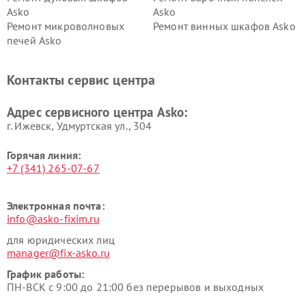
Asko
Asko
Ремонт микроволновых
Ремонт винных шкафов Asko
печей Asko
Ремонт вытяжек Asko
Ремонт сушильных шкафов
Asko
Контакты сервис центра
Ремонт подогревателей
Ремонт промышленных
посуды и пищи Asko
вакуумных упаковщиков
Адрес сервисного центра Asko:
Asko
г. Ижевск, Удмуртская ул., 304
Горячая линия:
+7 (341) 265-07-67
Электронная почта:
info@asko-fixim.ru
для юридических лиц
manager@fix-asko.ru
График работы:
ПН-ВСК с 9:00 до 21:00 без перерывов и выходных