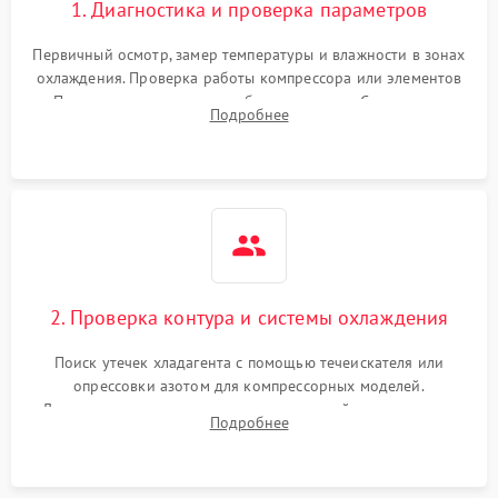
1. Диагностика и проверка параметров
Первичный осмотр, замер температуры и влажности в зонах
охлаждения. Проверка работы компрессора или элементов
Пельтье, оценка уровня вибрации и шума. Считывание
Подробнее
ошибок с модуля управления.
2. Проверка контура и системы охлаждения
Поиск утечек хладагента с помощью течеискателя или
опрессовки азотом для компрессорных моделей.
Диагностика термоэлектрических модулей, радиаторов и
Подробнее
кулеров на предмет перегрева или выхода из строя.