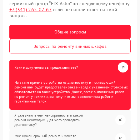
сервисный центр “FIX-Asko” по следующему телефону
+7 (341) 265-07-67
если не нашли ответ на свой
вопрос.
Общие вопросы
Вопросы по ремонту винных шкафов
Какие документы вы предоставляете?
На этапе приема устройства на диагностику и последующий
ремонт вам будет предоставлен заказ-наряд с указанием страховых
обязательств на ваше устройство. Далее, после выполнения работ
по ремонту техники, вы получите акт выполненных работ и
гарантийный талон.
Я уже знаю в чем неисправность и какой
ремонт необходим. Для чего проводить
диагностику?
Мне нужен срочный ремонт. Сможете