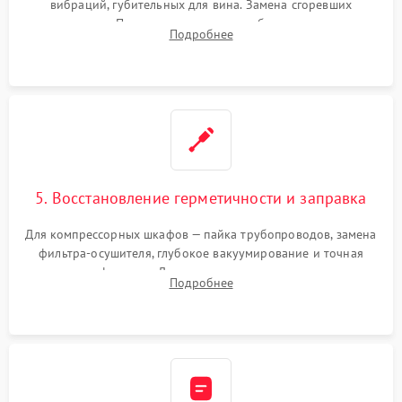
вибраций, губительных для вина. Замена сгоревших
элементов Пельтье, вентиляторов обдува, угольных
Подробнее
фильтров или поврежденных уплотнителей дверцы.
5. Восстановление герметичности и заправка
Для компрессорных шкафов — пайка трубопроводов, замена
фильтра-осушителя, глубокое вакуумирование и точная
заправка фреоном. Для термоэлектрических — замена
Подробнее
термопасты и герметизация охлаждающего блока.