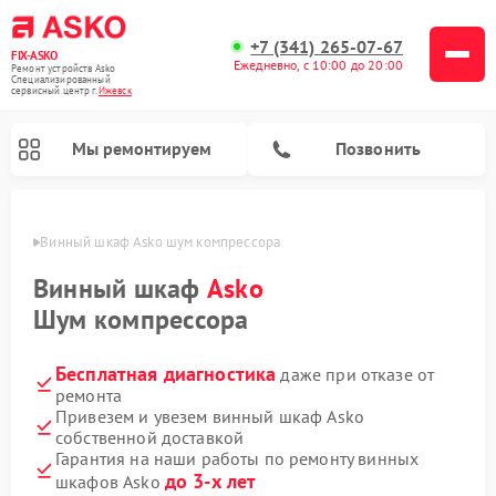
+7 (341) 265-07-67
FIX-ASKO
Ежедневно, с 10:00 до 20:00
Ремонт устройств Asko
Специализированный
cервисный центр г.
Ижевск
Мы ремонтируем
Позвонить
евске
Винный шкаф Asko шум компрессора
Винный шкаф
Asko
Шум компрессора
Бесплатная диагностика
даже при отказе от
ремонта
Привезем и увезем винный шкаф Asko
собственной доставкой
Ремонт промышленных вакуумных упаковщиков Asko
Ремонт стиральных машин Asko
Ремонт микроволновых печей Asko
Ремонт сушильных шкафов Asko
Ремонт подогревателей посуды и пищи Asko
Ремонт посудомоечных машин Asko
Гарантия на наши работы по ремонту винных
до 3-х лет
шкафов Asko