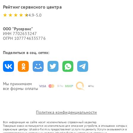
Рейтинг сервисного центра
4.9-5.0
ООО "Русервис"
ИНН 7702633247
ОГРН 1077746335776
Поделиться в соц. сетях:
Мы принимаем
все формы оплаты
Политика конфиденциальности
Вся информация на сайте носит исключительно справочный характер.
Товарные знаки используются исключительно для описания устройств, в отношении которых
сервисные центры izh.asko-fixim.ru предоставляют услуги по ремонту. Услуги оказываются в
неавторизованных сервисных центрах izh.asko-fixim.ru, которые не связаны с