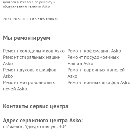
центров в Ижевске по ремонту и
обслуживанию техники Asko
2021-2026 © СЦ izh.asko-fixim.ru
Мы ремонтируем
Ремонт холодильников Asko
Ремонт кофемашин Asko
Ремонт стиральных машин
Ремонт посудомоечных
Asko
машин Asko
Ремонт духовых шкафов
Ремонт варочных панелей
Asko
Asko
Ремонт микроволновых
Ремонт винных шкафов Asko
печей Asko
Ремонт вытяжек Asko
Ремонт сушильных шкафов
Asko
Контакты сервис центра
Ремонт подогревателей
Ремонт промышленных
посуды и пищи Asko
вакуумных упаковщиков
Адрес сервисного центра Asko:
Asko
г. Ижевск, Удмуртская ул., 304