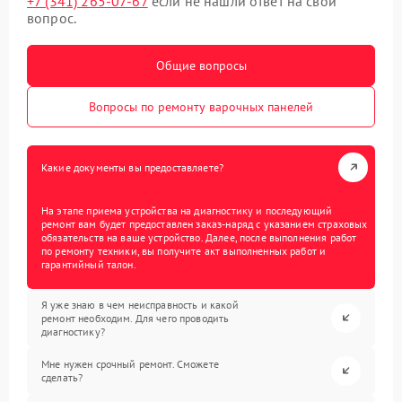
+7 (341) 265-07-67
если не нашли ответ на свой
вопрос.
Общие вопросы
Вопросы по ремонту варочных панелей
Какие документы вы предоставляете?
На этапе приема устройства на диагностику и последующий
ремонт вам будет предоставлен заказ-наряд с указанием страховых
обязательств на ваше устройство. Далее, после выполнения работ
по ремонту техники, вы получите акт выполненных работ и
гарантийный талон.
Я уже знаю в чем неисправность и какой
ремонт необходим. Для чего проводить
диагностику?
Мне нужен срочный ремонт. Сможете
сделать?