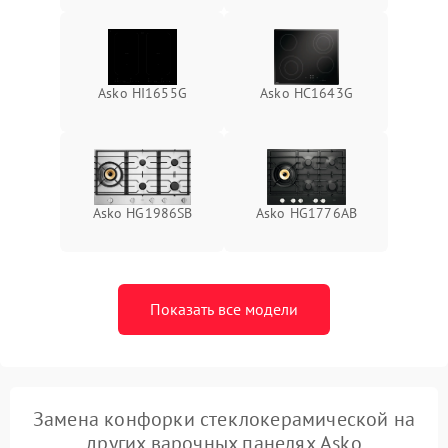
Asko HI1655G
Asko HC1643G
Asko HG1986SB
Asko HG1776AB
Показать все модели
Замена конфорки стеклокерамической на
других варочных панелях Asko