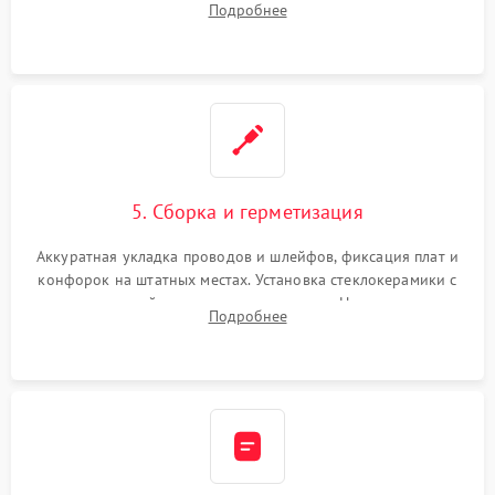
Подробнее
дорожек. Очистка контактов и замена поврежденной
проводки.
5. Сборка и герметизация
Аккуратная укладка проводов и шлейфов, фиксация плат и
конфорок на штатных местах. Установка стеклокерамики с
проверкой равномерности зазоров. Нанесение
Подробнее
термостойкого герметика или укладка уплотнительной
ленты по контуру.