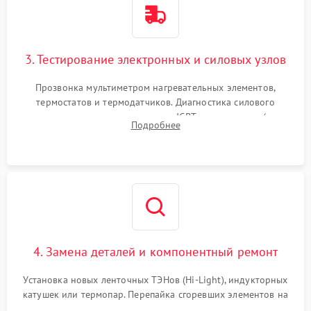
3. Тестирование электронных и силовых узлов
Прозвонка мультиметром нагревательных элементов,
термостатов и термодатчиков. Диагностика силового
модуля, реле, диодных мостов и IGBT-транзисторов (для
Подробнее
индукции). Проверка кранов и газ-контроля (для газовых
панелей).
4. Замена деталей и компонентный ремонт
Установка новых ленточных ТЭНов (Hi-Light), индукторных
катушек или термопар. Перепайка сгоревших элементов на
плате управления, восстановление токопроводящих