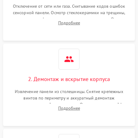
Отключение от сети или газа. Считывание кодов ошибок
сенсорной панели. Осмотр стеклокерамики на трещины,
проверка конфорок на равномерность нагрева. Опрос
Подробнее
клиента о симптомах (не включается, не видит посуду,
щелкает).
2. Демонтаж и вскрытие корпуса
Извлечение панели из столешницы. Снятие крепежных
винтов по периметру и аккуратный демонтаж
стеклокерамической поверхности. Отсоединение шлейфов
Подробнее
сенсорного блока для доступа к силовым платам, катушкам
или ТЭНам.