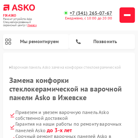
+7 (341) 265-07-67
FIX-ASKO
Ежедневно, с 10:00 до 20:00
Ремонт устройств Asko
Специализированный
cервисный центр г.
Ижевск
Мы ремонтируем
Позвонить
евске
Варочная панель Asko замена конфорки стеклокерамической
Замена конфорки
стеклокерамической на варочной
панели Asko в Ижевске
Привезем и увезем варочную панель Asko
собственной доставкой
Гарантия на наши работы по ремонту варочных
Ремонт промышленных вакуумных упаковщиков Asko
Ремонт стиральных машин Asko
Ремонт сушильных шкафов Asko
Ремонт подогревателей посуды и пищи Asko
Ремонт посудомоечных машин Asko
Ремонт микроволновых печей Asko
до 3-х лет
панелей Asko
Срочный ремонт варочных панелей Asko в