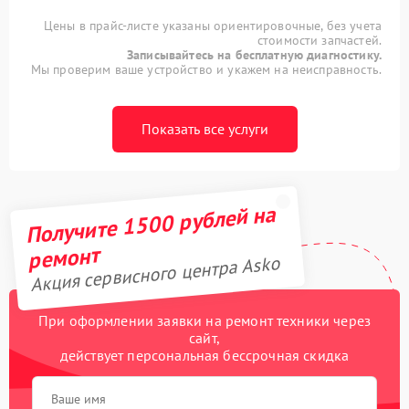
Цены в прайс-листе указаны ориентировочные, без учета
стоимости запчастей.
Записывайтесь на бесплатную диагностику.
Мы проверим ваше устройство и укажем на неисправность.
Показать все услуги
Получите 1500 рублей на
ремонт
Акция сервисного центра Asko
При оформлении заявки на ремонт техники через
сайт,
действует персональная бессрочная скидка