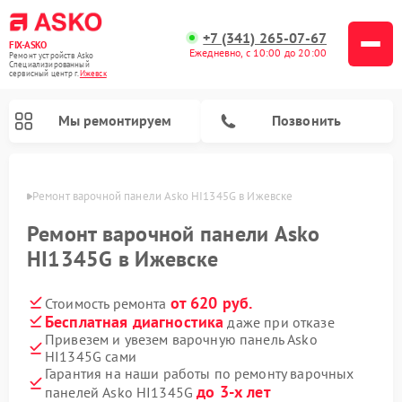
+7 (341) 265-07-67
FIX-ASKO
Ежедневно, с 10:00 до 20:00
Ремонт устройств Asko
Специализированный
cервисный центр г.
Ижевск
Мы ремонтируем
Позвонить
евске
Ремонт варочной панели Asko HI1345G в Ижевске
Ремонт варочной панели Asko
HI1345G в Ижевске
от 620 руб.
Стоимость ремонта
Бесплатная диагностика
даже при отказе
Привезем и увезем варочную панель Asko
HI1345G сами
Ремонт промышленных вакуумных упаковщиков Asko
Ремонт стиральных машин Asko
Ремонт сушильных шкафов Asko
Ремонт подогревателей посуды и пищи Asko
Ремонт посудомоечных машин Asko
Ремонт микроволновых печей Asko
Гарантия на наши работы по ремонту варочных
до 3-х лет
панелей Asko HI1345G