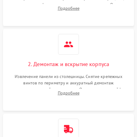
проверка конфорок на равномерность нагрева. Опрос
Подробнее
клиента о симптомах (не включается, не видит посуду,
щелкает).
2. Демонтаж и вскрытие корпуса
Извлечение панели из столешницы. Снятие крепежных
винтов по периметру и аккуратный демонтаж
стеклокерамической поверхности. Отсоединение шлейфов
Подробнее
сенсорного блока для доступа к силовым платам, катушкам
или ТЭНам.