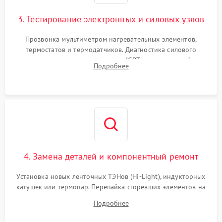
3. Тестирование электронных и силовых узлов
Прозвонка мультиметром нагревательных элементов,
термостатов и термодатчиков. Диагностика силового
модуля, реле, диодных мостов и IGBT-транзисторов (для
Подробнее
индукции). Проверка кранов и газ-контроля (для газовых
панелей).
4. Замена деталей и компонентный ремонт
Установка новых ленточных ТЭНов (Hi-Light), индукторных
катушек или термопар. Перепайка сгоревших элементов на
плате управления, восстановление токопроводящих
Подробнее
дорожек. Очистка контактов и замена поврежденной
проводки.