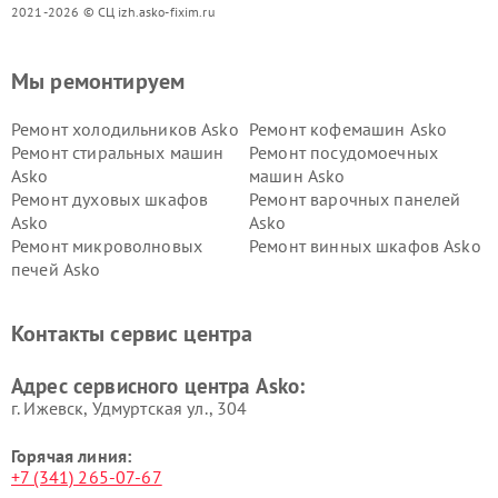
2021-2026 © СЦ izh.asko-fixim.ru
Мы ремонтируем
Ремонт холодильников Asko
Ремонт кофемашин Asko
Ремонт стиральных машин
Ремонт посудомоечных
Asko
машин Asko
Ремонт духовых шкафов
Ремонт варочных панелей
Asko
Asko
Ремонт микроволновых
Ремонт винных шкафов Asko
печей Asko
Ремонт вытяжек Asko
Ремонт сушильных шкафов
Asko
Контакты сервис центра
Ремонт подогревателей
Ремонт промышленных
посуды и пищи Asko
вакуумных упаковщиков
Адрес сервисного центра Asko:
Asko
г. Ижевск, Удмуртская ул., 304
Горячая линия:
+7 (341) 265-07-67