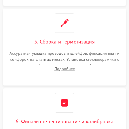
5. Сборка и герметизация
Аккуратная укладка проводов и шлейфов, фиксация плат и
конфорок на штатных местах. Установка стеклокерамики с
проверкой равномерности зазоров. Нанесение
Подробнее
термостойкого герметика или укладка уплотнительной
ленты по контуру.
6. Финальное тестирование и калибровка