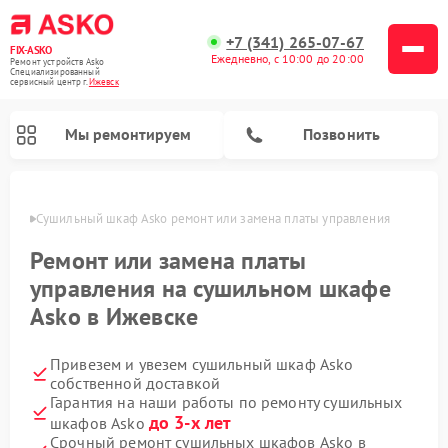
+7 (341) 265-07-67
FIX-ASKO
Ежедневно, с 10:00 до 20:00
Ремонт устройств Asko
Специализированный
cервисный центр г.
Ижевск
Мы ремонтируем
Позвонить
евске
Сушильный шкаф Asko ремонт или замена платы управления
Ремонт или замена платы
управления на сушильном шкафе
Asko в Ижевске
Привезем и увезем сушильный шкаф Asko
собственной доставкой
Гарантия на наши работы по ремонту сушильных
Ремонт промышленных вакуумных упаковщиков Asko
Ремонт стиральных машин Asko
Ремонт микроволновых печей Asko
Ремонт подогревателей посуды и пищи Asko
Ремонт посудомоечных машин Asko
до 3-х лет
шкафов Asko
Срочный ремонт сушильных шкафов Asko в