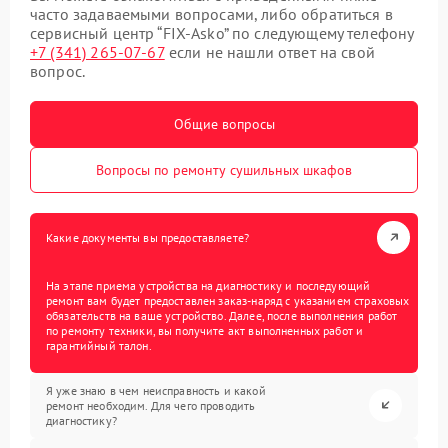
часто задаваемыми вопросами, либо обратиться в
сервисный центр “FIX-Asko” по следующему телефону
+7 (341) 265-07-67
если не нашли ответ на свой
вопрос.
Общие вопросы
Вопросы по ремонту сушильных шкафов
Какие документы вы предоставляете?
На этапе приема устройства на диагностику и последующий
ремонт вам будет предоставлен заказ-наряд с указанием страховых
обязательств на ваше устройство. Далее, после выполнения работ
по ремонту техники, вы получите акт выполненных работ и
гарантийный талон.
Я уже знаю в чем неисправность и какой
ремонт необходим. Для чего проводить
диагностику?