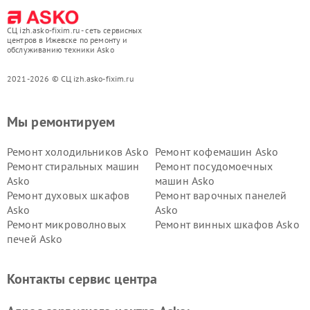
СЦ izh.asko-fixim.ru - сеть сервисных
центров в Ижевске по ремонту и
обслуживанию техники Asko
2021-2026 © СЦ izh.asko-fixim.ru
Мы ремонтируем
Ремонт холодильников Asko
Ремонт кофемашин Asko
Ремонт стиральных машин
Ремонт посудомоечных
Asko
машин Asko
Ремонт духовых шкафов
Ремонт варочных панелей
Asko
Asko
Ремонт микроволновых
Ремонт винных шкафов Asko
печей Asko
Ремонт вытяжек Asko
Ремонт сушильных шкафов
Asko
Контакты сервис центра
Ремонт подогревателей
Ремонт промышленных
посуды и пищи Asko
вакуумных упаковщиков