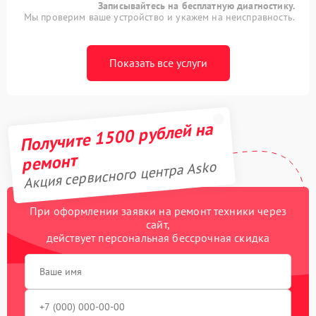
Записывайтесь на бесплатную диагностику.
Мы проверим ваше устройство и укажем на неисправность.
Показать все услуги
Получите 1500 рублей на
ремонт
Акция сервисного центра Asko
При оформлении заявки на ремонт техники через
сайт,
действует персональная бессрочная скидка