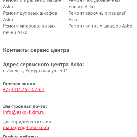
Ремонт стиральных машин
Ремонт посудомоечных
Asko
машин Asko
Ремонт духовых шкафов
Ремонт варочных панелей
Asko
Asko
Ремонт микроволновых
Ремонт винных шкафов Asko
печей Asko
Ремонт вытяжек Asko
Ремонт сушильных шкафов
Asko
Контакты сервис центра
Ремонт подогревателей
Ремонт промышленных
посуды и пищи Asko
вакуумных упаковщиков
Адрес сервисного центра Asko:
Asko
г. Ижевск, Удмуртская ул., 304
Горячая линия:
+7 (341) 265-07-67
Электронная почта:
info@asko-fixim.ru
для юридических лиц
manager@fix-asko.ru
График работы: