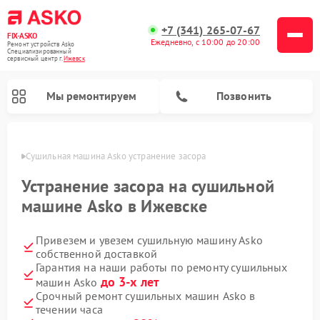
+7 (341) 265-07-67
FIX-ASKO
Ежедневно, с 10:00 до 20:00
Ремонт устройств Asko
Специализированный
cервисный центр г.
Ижевск
Мы ремонтируем
Позвонить
евске
Сушильная машина Asko устранение засора
Устранение засора на сушильной
машине Asko в Ижевске
Привезем и увезем сушильную машину Asko
собственной доставкой
Гарантия на наши работы по ремонту сушильных
до 3-х лет
машин Asko
Ремонт подогревателей посуды и пищи Asko
Ремонт стиральных машин Asko
Ремонт микроволновых печей Asko
Ремонт промышленных вакуумных упаковщиков Asko
Ремонт посудомоечных машин Asko
Ремонт сушильных шкафов Asko
Срочный ремонт сушильных машин Asko в
течении часа