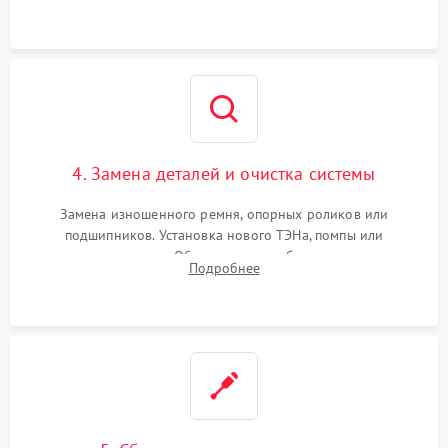
оценка циркуляции хладагента.
4. Замена деталей и очистка системы
Замена изношенного ремня, опорных роликов или
подшипников. Установка нового ТЭНа, помпы или
термодатчиков. Обязательная глубокая очистка
Подробнее
конденсатора, крыльчатки вентилятора и воздуховодов от
ворса. Восстановление платы управления.