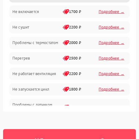
Не включается
1700 ₽
Подробнее →
Механические повреждения
Не сушит
2200 ₽
Подробнее →
Оптика
Проблемы с термостатом
2000 ₽
Подробнее →
Программное обеспечение
Перегрев
2500 ₽
Подробнее →
Датчики
Не работает вентиляция
2200 ₽
Подробнее →
Безопасность
Не запускается цикл
1800 ₽
Подробнее →
Проблемы с датчиком
2500 ₽
Подробнее →
влажности
Не работает нагреватель
2500 ₽
Подробнее →