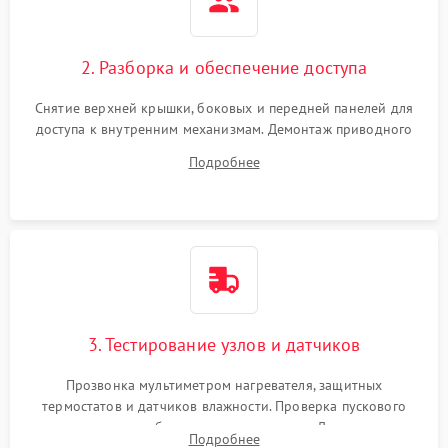
2. Разборка и обеспечение доступа
Снятие верхней крышки, боковых и передней панелей для
доступа к внутренним механизмам. Демонтаж приводного
ремня, панели управления и защитных кожухов.
Подробнее
Обеспечение свободного доступа к ТЭНу, компрессору,
двигателю и дренажной помпе.
3. Тестирование узлов и датчиков
Прозвонка мультиметром нагревателя, защитных
термостатов и датчиков влажности. Проверка пускового
конденсатора, обмоток мотора и помпы. Для машин с
Подробнее
тепловым насосом — диагностика работы компрессора и