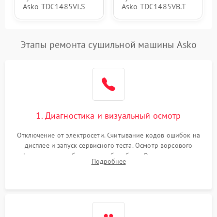
Asko TDC1485VI.S
Asko TDC1485VB.T
Этапы ремонта сушильной машины Asko
1. Диагностика и визуальный осмотр
Отключение от электросети. Считывание кодов ошибок на
дисплее и запуск сервисного теста. Осмотр ворсового
фильтра, теплообменника и барабана. Опрос клиента о
Подробнее
неисправностях (не сушит, не крутит барабан, сильно шумит
или выдает ошибку).