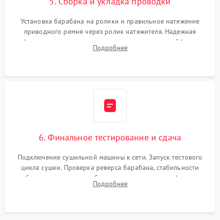
5. Сборка и укладка проводки
Установка барабана на ролики и правильное натяжение
приводного ремня через ролик натяжителя. Надежная
фиксация всех узлов, подключение клемм и шлейфов к
Подробнее
модулю управления. Монтаж корпусных панелей, люка и
верхней крышки устройства.
6. Финальное тестирование и сдача
Подключение сушильной машины к сети. Запуск тестового
цикла сушки. Проверка реверса барабана, стабильности
набора температуры, работы дренажного насоса (откачка
Подробнее
конденсата) и отсутствия посторонних скрипов, стуков или
вибраций.