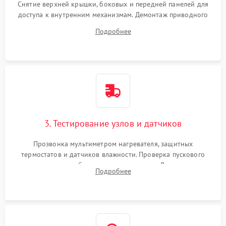
Снятие верхней крышки, боковых и передней панелей для
доступа к внутренним механизмам. Демонтаж приводного
ремня, панели управления и защитных кожухов.
Подробнее
Обеспечение свободного доступа к ТЭНу, компрессору,
двигателю и дренажной помпе.
3. Тестирование узлов и датчиков
Прозвонка мультиметром нагревателя, защитных
термостатов и датчиков влажности. Проверка пускового
конденсатора, обмоток мотора и помпы. Для машин с
Подробнее
тепловым насосом — диагностика работы компрессора и
оценка циркуляции хладагента.