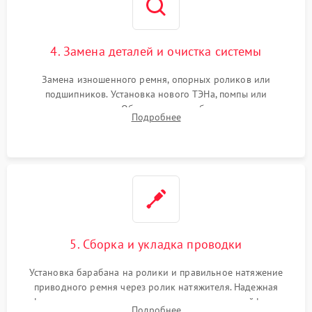
4. Замена деталей и очистка системы
Замена изношенного ремня, опорных роликов или
подшипников. Установка нового ТЭНа, помпы или
термодатчиков. Обязательная глубокая очистка
Подробнее
конденсатора, крыльчатки вентилятора и воздуховодов от
ворса. Восстановление платы управления.
5. Сборка и укладка проводки
Установка барабана на ролики и правильное натяжение
приводного ремня через ролик натяжителя. Надежная
фиксация всех узлов, подключение клемм и шлейфов к
Подробнее