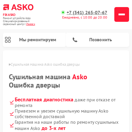
+7 (341) 265-07-67
FIX-ASKO
Ежедневно, с 10:00 до 20:00
Ремонт устройств Asko
Специализированный
cервисный центр г.
Ижевск
Мы ремонтируем
Позвонить
евске
Сушильная машина Asko ошибка дверцы
Сушильная машина
Asko
Ошибка дверцы
Бесплатная диагностика
даже при отказе от
ремонта
Привезем и увезем сушильную машину Asko
собственной доставкой
Ремонт подогревателей посуды и пищи Asko
Ремонт стиральных машин Asko
Ремонт микроволновых печей Asko
Ремонт промышленных вакуумных упаковщиков Asko
Ремонт посудомоечных машин Asko
Ремонт сушильных шкафов Asko
Гарантия на наши работы по ремонту сушильных
до 3-х лет
машин Asko