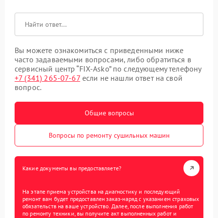
Вы можете ознакомиться с приведенными ниже
часто задаваемыми вопросами, либо обратиться в
сервисный центр “FIX-Asko” по следующему телефону
+7 (341) 265-07-67
если не нашли ответ на свой
вопрос.
Общие вопросы
Вопросы по ремонту сушильных машин
Какие документы вы предоставляете?
На этапе приема устройства на диагностику и последующий
ремонт вам будет предоставлен заказ-наряд с указанием страховых
обязательств на ваше устройство. Далее, после выполнения работ
по ремонту техники, вы получите акт выполненных работ и