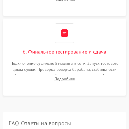
модулю управления. Монтаж корпусных панелей, люка и
верхней крышки устройства.
6. Финальное тестирование и сдача
Подключение сушильной машины к сети. Запуск тестового
цикла сушки. Проверка реверса барабана, стабильности
набора температуры, работы дренажного насоса (откачка
Подробнее
конденсата) и отсутствия посторонних скрипов, стуков или
вибраций.
FAQ. Ответы на вопросы