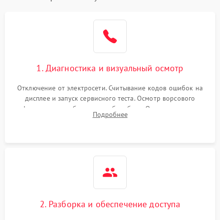
1. Диагностика и визуальный осмотр
Отключение от электросети. Считывание кодов ошибок на
дисплее и запуск сервисного теста. Осмотр ворсового
фильтра, теплообменника и барабана. Опрос клиента о
Подробнее
неисправностях (не сушит, не крутит барабан, сильно шумит
или выдает ошибку).
2. Разборка и обеспечение доступа