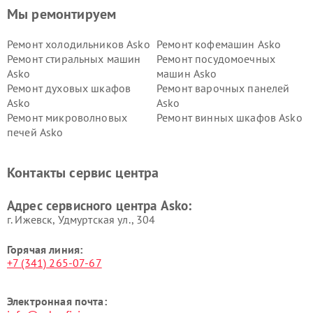
Мы ремонтируем
Ремонт холодильников Asko
Ремонт кофемашин Asko
Ремонт стиральных машин
Ремонт посудомоечных
Asko
машин Asko
Ремонт духовых шкафов
Ремонт варочных панелей
Asko
Asko
Ремонт микроволновых
Ремонт винных шкафов Asko
печей Asko
Ремонт вытяжек Asko
Ремонт сушильных шкафов
Asko
Контакты сервис центра
Ремонт подогревателей
Ремонт промышленных
посуды и пищи Asko
вакуумных упаковщиков
Адрес сервисного центра Asko:
Asko
г. Ижевск, Удмуртская ул., 304
Горячая линия:
+7 (341) 265-07-67
Электронная почта: