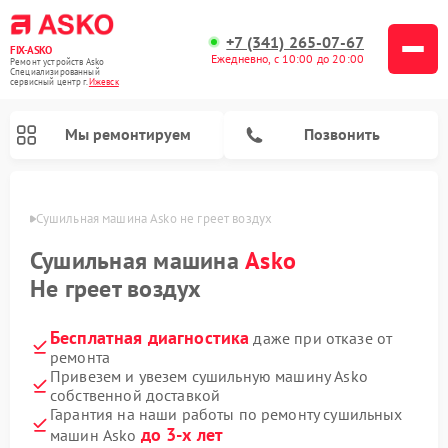
+7 (341) 265-07-67
FIX-ASKO
Ежедневно, с 10:00 до 20:00
Ремонт устройств Asko
Специализированный
cервисный центр г.
Ижевск
Мы ремонтируем
Позвонить
евске
Сушильная машина Asko не греет воздух
Сушильная машина
Asko
Не греет воздух
Бесплатная диагностика
даже при отказе от
ремонта
Привезем и увезем сушильную машину Asko
собственной доставкой
Ремонт подогревателей посуды и пищи Asko
Ремонт стиральных машин Asko
Ремонт микроволновых печей Asko
Ремонт промышленных вакуумных упаковщиков Asko
Ремонт посудомоечных машин Asko
Ремонт сушильных шкафов Asko
Гарантия на наши работы по ремонту сушильных
до 3-х лет
машин Asko