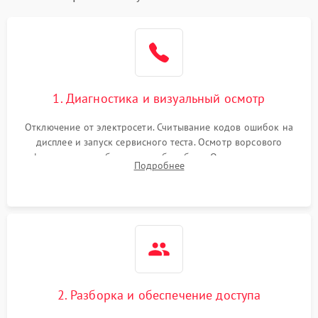
1. Диагностика и визуальный осмотр
Отключение от электросети. Считывание кодов ошибок на
дисплее и запуск сервисного теста. Осмотр ворсового
фильтра, теплообменника и барабана. Опрос клиента о
Подробнее
неисправностях (не сушит, не крутит барабан, сильно шумит
или выдает ошибку).
2. Разборка и обеспечение доступа