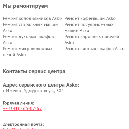
Мы ремонтируем
Ремонт холодильников Asko
Ремонт кофемашин Asko
Ремонт стиральных машин
Ремонт посудомоечных
Asko
машин Asko
Ремонт духовых шкафов
Ремонт варочных панелей
Asko
Asko
Ремонт микроволновых
Ремонт винных шкафов Asko
печей Asko
Ремонт вытяжек Asko
Ремонт сушильных шкафов
Asko
Контакты сервис центра
Ремонт подогревателей
Ремонт промышленных
посуды и пищи Asko
вакуумных упаковщиков
Адрес сервисного центра Asko:
Asko
г. Ижевск, Удмуртская ул., 304
Горячая линия:
+7 (341) 265-07-67
Электронная почта: