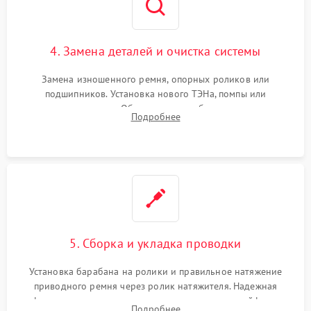
4. Замена деталей и очистка системы
Замена изношенного ремня, опорных роликов или
подшипников. Установка нового ТЭНа, помпы или
термодатчиков. Обязательная глубокая очистка
Подробнее
конденсатора, крыльчатки вентилятора и воздуховодов от
ворса. Восстановление платы управления.
5. Сборка и укладка проводки
Установка барабана на ролики и правильное натяжение
приводного ремня через ролик натяжителя. Надежная
фиксация всех узлов, подключение клемм и шлейфов к
Подробнее