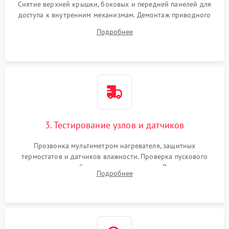
Снятие верхней крышки, боковых и передней панелей для
доступа к внутренним механизмам. Демонтаж приводного
ремня, панели управления и защитных кожухов.
Подробнее
Обеспечение свободного доступа к ТЭНу, компрессору,
двигателю и дренажной помпе.
3. Тестирование узлов и датчиков
Прозвонка мультиметром нагревателя, защитных
термостатов и датчиков влажности. Проверка пускового
конденсатора, обмоток мотора и помпы. Для машин с
Подробнее
тепловым насосом — диагностика работы компрессора и
оценка циркуляции хладагента.