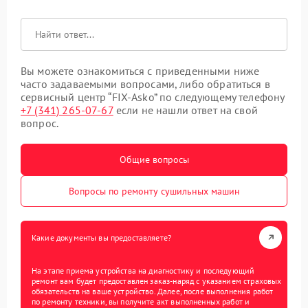
Вы можете ознакомиться с приведенными ниже
часто задаваемыми вопросами, либо обратиться в
сервисный центр “FIX-Asko” по следующему телефону
+7 (341) 265-07-67
если не нашли ответ на свой
вопрос.
Общие вопросы
Вопросы по ремонту сушильных машин
Какие документы вы предоставляете?
На этапе приема устройства на диагностику и последующий
ремонт вам будет предоставлен заказ-наряд с указанием страховых
обязательств на ваше устройство. Далее, после выполнения работ
по ремонту техники, вы получите акт выполненных работ и