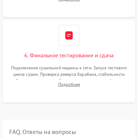
модулю управления. Монтаж корпусных панелей, люка и
верхней крышки устройства.
6. Финальное тестирование и сдача
Подключение сушильной машины к сети. Запуск тестового
цикла сушки. Проверка реверса барабана, стабильности
набора температуры, работы дренажного насоса (откачка
Подробнее
конденсата) и отсутствия посторонних скрипов, стуков или
вибраций.
FAQ. Ответы на вопросы