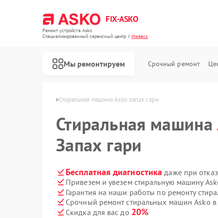
FIX-ASKO
Ремонт устройств Asko
Специализированный cервисный центр г.
Ижевск
Мы ремонтируем
Срочный ремонт
Це
шин Asko в Ижевске
Стиральная машина Asko запах гари
Стиральная машина
Запах гари
Бесплатная диагностика
даже при отказ
Привезем и увезем стиральную машину Ask
Гарантия на наши работы по ремонту стир
Срочный ремонт стиральных машин Asko в 
20%
Скидка для вас до
Ремонт посудомоечных машин Asko
Ремонт варочных панелей Asko
Ремонт микроволновых печей Asko
Ремонт сушильных шкафов Asko
Ремонт подогревателей посуды и пищи Asko
Ремонт промышленных вакуумных упаковщиков Asko
Ремонт сушильных машин Asko