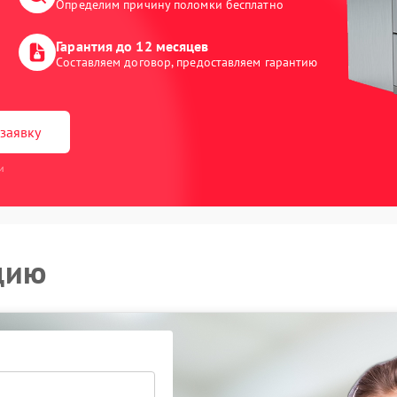
Определим причину поломки бесплатно
Гарантия до 12 месяцев
Составляем договор, предоставляем гарантию
заявку
и
цию