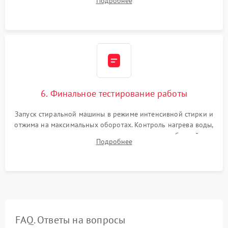
Подробнее
герметиком для предотвращения возможных протечек воды.
6. Финальное тестирование работы
Запуск стиральной машины в режиме интенсивной стирки и
отжима на максимальных оборотах. Контроль нагрева воды,
корректности слива, отсутствия излишних вибраций,
Подробнее
посторонних стуков и протечек под корпусом.
FAQ. Ответы на вопросы