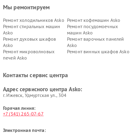
Мы ремонтируем
Ремонт холодильников Asko
Ремонт кофемашин Asko
Ремонт стиральных машин
Ремонт посудомоечных
Asko
машин Asko
Ремонт духовых шкафов
Ремонт варочных панелей
Asko
Asko
Ремонт микроволновых
Ремонт винных шкафов Asko
печей Asko
Ремонт вытяжек Asko
Ремонт сушильных шкафов
Asko
Контакты сервис центра
Ремонт подогревателей
Ремонт промышленных
посуды и пищи Asko
вакуумных упаковщиков
Адрес сервисного центра Asko:
Asko
г. Ижевск, Удмуртская ул., 304
Горячая линия:
+7 (341) 265-07-67
Электронная почта: