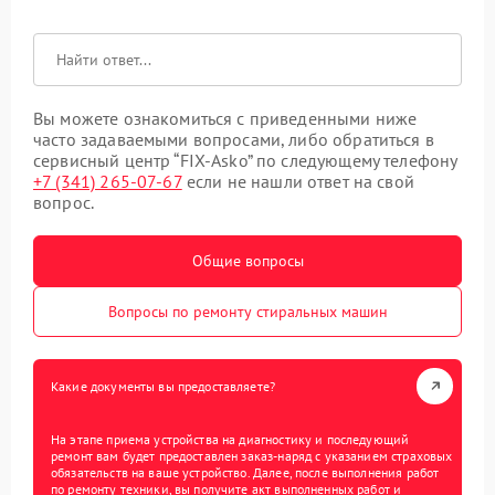
Вы можете ознакомиться с приведенными ниже
часто задаваемыми вопросами, либо обратиться в
сервисный центр “FIX-Asko” по следующему телефону
+7 (341) 265-07-67
если не нашли ответ на свой
вопрос.
Общие вопросы
Вопросы по ремонту стиральных машин
Какие документы вы предоставляете?
На этапе приема устройства на диагностику и последующий
ремонт вам будет предоставлен заказ-наряд с указанием страховых
обязательств на ваше устройство. Далее, после выполнения работ
по ремонту техники, вы получите акт выполненных работ и