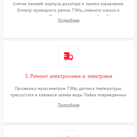
Снятие панелей корпуса, дозатора и панели управления.
Осмотр приводного ремня, ТЭНа, сливного насоса и
амортизаторов. Проверка подшипников барабана и
Подробнее
крестовины на износ, а манжеты люка на разрывы.
3. Ремонт электроники и электрики
Прозвонка мультиметром ТЭНа, датчика температуры,
прессостата и клапанов залива воды. Пайка поврежденных
дорожек или замена симисторов на плате управления.
Подробнее
Восстановление целостности проводки и контактов.