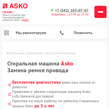
+7 (341) 265-07-67
FIX-ASKO
Ежедневно, с 10:00 до 20:00
Ремонт устройств Asko
Специализированный
cервисный центр г.
Ижевск
Мы ремонтируем
Позвонить
евске
Стиральная машина Asko замена ремня привода
Стиральная машина
Asko
Замена ремня привода
Бесплатная диагностика
даже при отказе от
ремонта
Привезем и увезем стиральную машину Asko
собственной доставкой
Ремонт промышленных вакуумных упаковщиков Asko
Ремонт посудомоечных машин Asko
Ремонт сушильных шкафов Asko
Ремонт подогревателей посуды и пищи Asko
Ремонт микроволновых печей Asko
Гарантия на наши работы по ремонту стиральных
до 3-х лет
машин Asko