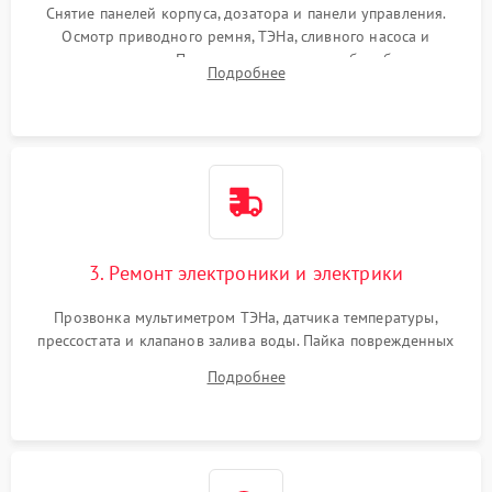
Снятие панелей корпуса, дозатора и панели управления.
Осмотр приводного ремня, ТЭНа, сливного насоса и
амортизаторов. Проверка подшипников барабана и
Подробнее
крестовины на износ, а манжеты люка на разрывы.
3. Ремонт электроники и электрики
Прозвонка мультиметром ТЭНа, датчика температуры,
прессостата и клапанов залива воды. Пайка поврежденных
дорожек или замена симисторов на плате управления.
Подробнее
Восстановление целостности проводки и контактов.