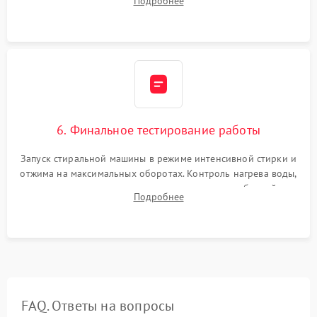
Подробнее
герметиком для предотвращения возможных протечек воды.
6. Финальное тестирование работы
Запуск стиральной машины в режиме интенсивной стирки и
отжима на максимальных оборотах. Контроль нагрева воды,
корректности слива, отсутствия излишних вибраций,
Подробнее
посторонних стуков и протечек под корпусом.
FAQ. Ответы на вопросы