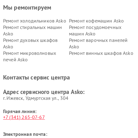
Мы ремонтируем
Ремонт холодильников Asko
Ремонт кофемашин Asko
Ремонт стиральных машин
Ремонт посудомоечных
Asko
машин Asko
Ремонт духовых шкафов
Ремонт варочных панелей
Asko
Asko
Ремонт микроволновых
Ремонт винных шкафов Asko
печей Asko
Ремонт вытяжек Asko
Ремонт сушильных шкафов
Asko
Контакты сервис центра
Ремонт подогревателей
Ремонт промышленных
посуды и пищи Asko
вакуумных упаковщиков
Адрес сервисного центра Asko:
Asko
г. Ижевск, Удмуртская ул., 304
Горячая линия:
+7 (341) 265-07-67
Электронная почта: