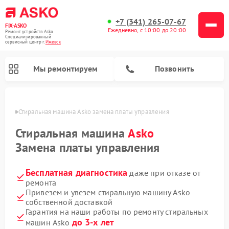
+7 (341) 265-07-67
FIX-ASKO
Ежедневно, с 10:00 до 20:00
Ремонт устройств Asko
Специализированный
cервисный центр г.
Ижевск
Мы ремонтируем
Позвонить
евске
Стиральная машина Asko замена платы управления
Стиральная машина
Asko
Замена платы управления
Бесплатная диагностика
даже при отказе от
ремонта
Привезем и увезем стиральную машину Asko
собственной доставкой
Ремонт промышленных вакуумных упаковщиков Asko
Ремонт посудомоечных машин Asko
Ремонт сушильных шкафов Asko
Ремонт подогревателей посуды и пищи Asko
Ремонт микроволновых печей Asko
Гарантия на наши работы по ремонту стиральных
до 3-х лет
машин Asko