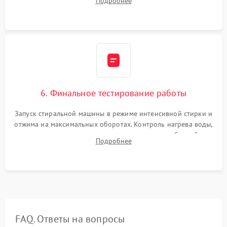
Подробнее
герметиком для предотвращения возможных протечек воды.
6. Финальное тестирование работы
Запуск стиральной машины в режиме интенсивной стирки и
отжима на максимальных оборотах. Контроль нагрева воды,
корректности слива, отсутствия излишних вибраций,
Подробнее
посторонних стуков и протечек под корпусом.
FAQ. Ответы на вопросы