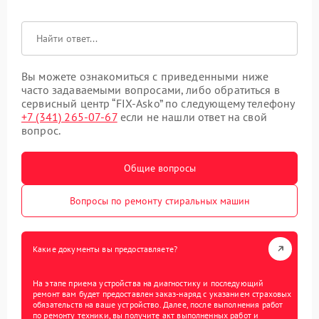
Вы можете ознакомиться с приведенными ниже
часто задаваемыми вопросами, либо обратиться в
сервисный центр “FIX-Asko” по следующему телефону
+7 (341) 265-07-67
если не нашли ответ на свой
вопрос.
Общие вопросы
Вопросы по ремонту стиральных машин
Какие документы вы предоставляете?
На этапе приема устройства на диагностику и последующий
ремонт вам будет предоставлен заказ-наряд с указанием страховых
обязательств на ваше устройство. Далее, после выполнения работ
по ремонту техники, вы получите акт выполненных работ и