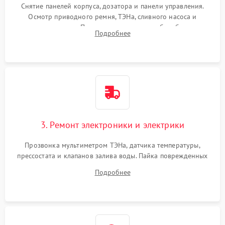
Снятие панелей корпуса, дозатора и панели управления.
Осмотр приводного ремня, ТЭНа, сливного насоса и
амортизаторов. Проверка подшипников барабана и
Подробнее
крестовины на износ, а манжеты люка на разрывы.
3. Ремонт электроники и электрики
Прозвонка мультиметром ТЭНа, датчика температуры,
прессостата и клапанов залива воды. Пайка поврежденных
дорожек или замена симисторов на плате управления.
Подробнее
Восстановление целостности проводки и контактов.