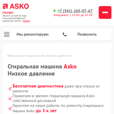
+7 (341) 265-07-67
FIX-ASKO
Ежедневно, с 10:00 до 20:00
Ремонт устройств Asko
Специализированный
cервисный центр г.
Ижевск
Мы ремонтируем
Позвонить
евске
Стиральная машина Asko низкое давление
Стиральная машина
Asko
Низкое давление
Бесплатная диагностика
даже при отказе от
ремонта
Привезем и увезем стиральную машину Asko
собственной доставкой
Ремонт промышленных вакуумных упаковщиков Asko
Ремонт посудомоечных машин Asko
Ремонт сушильных шкафов Asko
Ремонт подогревателей посуды и пищи Asko
Ремонт микроволновых печей Asko
Гарантия на наши работы по ремонту стиральных
до 3-х лет
машин Asko