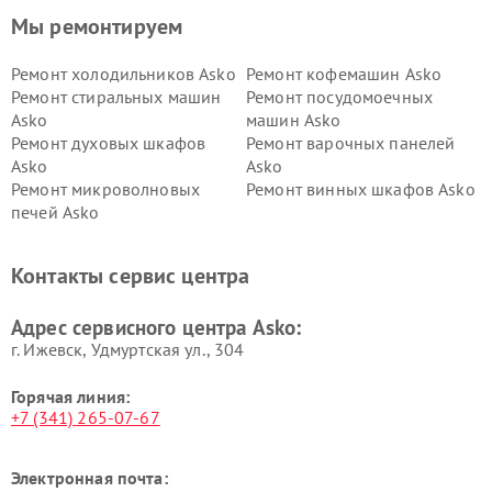
Мы ремонтируем
Ремонт холодильников Asko
Ремонт кофемашин Asko
Ремонт стиральных машин
Ремонт посудомоечных
Asko
машин Asko
Ремонт духовых шкафов
Ремонт варочных панелей
Asko
Asko
Ремонт микроволновых
Ремонт винных шкафов Asko
печей Asko
Ремонт вытяжек Asko
Ремонт сушильных шкафов
Asko
Контакты сервис центра
Ремонт подогревателей
Ремонт промышленных
посуды и пищи Asko
вакуумных упаковщиков
Адрес сервисного центра Asko:
Asko
г. Ижевск, Удмуртская ул., 304
Горячая линия:
+7 (341) 265-07-67
Электронная почта: