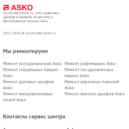
СЦ izh.asko-fixim.ru - сеть сервисных
центров в Ижевске по ремонту и
обслуживанию техники Asko
2021-2026 © СЦ izh.asko-fixim.ru
Мы ремонтируем
Ремонт холодильников Asko
Ремонт кофемашин Asko
Ремонт стиральных машин
Ремонт посудомоечных
Asko
машин Asko
Ремонт духовых шкафов
Ремонт варочных панелей
Asko
Asko
Ремонт микроволновых
Ремонт винных шкафов Asko
печей Asko
Ремонт вытяжек Asko
Ремонт сушильных шкафов
Asko
Контакты сервис центра
Ремонт подогревателей
Ремонт промышленных
посуды и пищи Asko
вакуумных упаковщиков