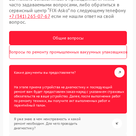
часто задаваемыми вопросами, либо обратиться в
сервисный центр “FIX-Asko” по следующему телефону
+7 (341) 265-07-67
если не нашли ответ на свой
вопрос.
Общие вопросы
Вопросы по ремонту промышленных вакуумных упаковщиков
Какие документы вы предоставляете?
На этапе приема устройства на диагностику и последующий
ремонт вам будет предоставлен заказ-наряд с указанием страховых
обязательств на ваше устройство. Далее, после выполнения работ
по ремонту техники, вы получите акт выполненных работ и
гарантийный талон.
Я уже знаю в чем неисправность и какой
ремонт необходим. Для чего проводить
диагностику?