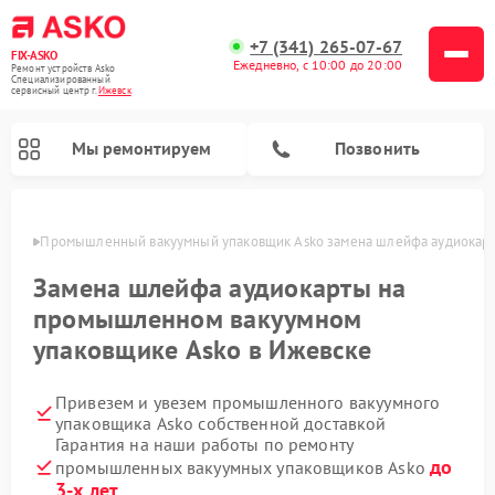
+7 (341) 265-07-67
FIX-ASKO
Ежедневно, с 10:00 до 20:00
Ремонт устройств Asko
Специализированный
cервисный центр г.
Ижевск
Мы ремонтируем
Позвонить
евске
Промышленный вакуумный упаковщик Asko замена шлейфа аудиокар
Замена шлейфа аудиокарты на
промышленном вакуумном
упаковщике Asko в Ижевске
Привезем и увезем промышленного вакуумного
упаковщика Asko собственной доставкой
Гарантия на наши работы по ремонту
Ремонт подогревателей посуды и пищи Asko
Ремонт стиральных машин Asko
Ремонт микроволновых печей Asko
Ремонт посудомоечных машин Asko
Ремонт сушильных шкафов Asko
до
промышленных вакуумных упаковщиков Asko
3-х лет