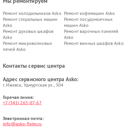
Мы ремонтируем
Ремонт холодильников Asko
Ремонт кофемашин Asko
Ремонт стиральных машин
Ремонт посудомоечных
Asko
машин Asko
Ремонт духовых шкафов
Ремонт варочных панелей
Asko
Asko
Ремонт микроволновых
Ремонт винных шкафов Asko
печей Asko
Ремонт вытяжек Asko
Ремонт сушильных шкафов
Asko
Контакты сервис центра
Ремонт подогревателей
Ремонт промышленных
посуды и пищи Asko
вакуумных упаковщиков
Адрес сервисного центра Asko:
Asko
г. Ижевск, Удмуртская ул., 304
Горячая линия:
+7 (341) 265-07-67
Электронная почта:
info@asko-fixim.ru