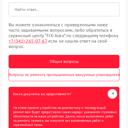
Вы можете ознакомиться с приведенными ниже
часто задаваемыми вопросами, либо обратиться в
сервисный центр “FIX-Asko” по следующему телефону
+7 (341) 265-07-67
если не нашли ответ на свой
вопрос.
Общие вопросы
Вопросы по ремонту промышленных вакуумных упаковщиков
Какие документы вы предоставляете?
На этапе приема устройства на диагностику и последующий
ремонт вам будет предоставлен заказ-наряд с указанием страховых
обязательств на ваше устройство. Далее, после выполнения работ
по ремонту техники, вы получите акт выполненных работ и
гарантийный талон.