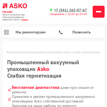
+7 (341) 265-07-67
FIX-ASKO
Ежедневно, с 10:00 до 20:00
Ремонт устройств Asko
Специализированный
cервисный центр г.
Ижевск
Мы ремонтируем
Позвонить
евске
Промышленный вакуумный упаковщик Asko слабая герметизация
Промышленный вакуумный
упаковщик
Asko
Слабая герметизация
Бесплатная диагностика
даже при отказе от
ремонта
Привезем и увезем промышленного вакуумного
Ремонт подогревателей посуды и пищи Asko
Ремонт стиральных машин Asko
Ремонт микроволновых печей Asko
Ремонт посудомоечных машин Asko
Ремонт сушильных шкафов Asko
упаковщика Asko собственной доставкой
Гарантия на наши работы по ремонту