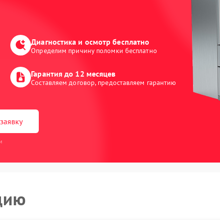
Диагностика и осмотр бесплатно
Определим причину поломки бесплатно
Гарантия до 12 месяцев
Составляем договор, предоставляем гарантию
заявку
и
цию