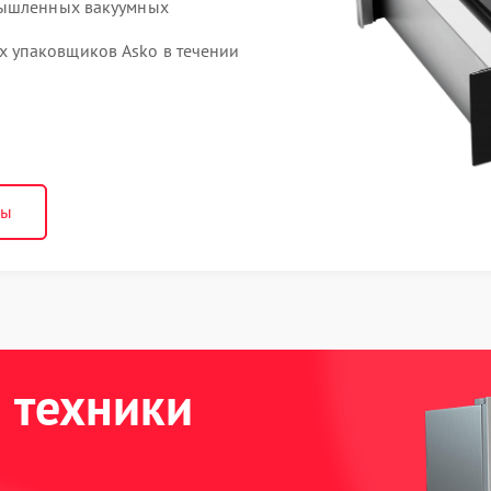
мышленных вакуумных
 упаковщиков Asko в течении
ны
 техники