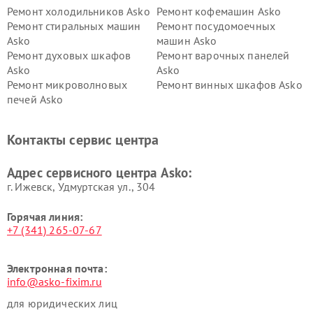
Ремонт холодильников Asko
Ремонт кофемашин Asko
Ремонт стиральных машин
Ремонт посудомоечных
Asko
машин Asko
Ремонт духовых шкафов
Ремонт варочных панелей
Asko
Asko
Ремонт микроволновых
Ремонт винных шкафов Asko
печей Asko
Ремонт вытяжек Asko
Ремонт сушильных шкафов
Asko
Контакты сервис центра
Ремонт подогревателей
Ремонт промышленных
посуды и пищи Asko
вакуумных упаковщиков
Адрес сервисного центра Asko:
Asko
г. Ижевск, Удмуртская ул., 304
Горячая линия:
+7 (341) 265-07-67
Электронная почта:
info@asko-fixim.ru
для юридических лиц