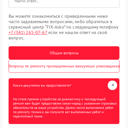
Вы можете ознакомиться с приведенными ниже
часто задаваемыми вопросами, либо обратиться в
сервисный центр “FIX-Asko” по следующему телефону
+7 (341) 265-07-67
если не нашли ответ на свой
вопрос.
Общие вопросы
Вопросы по ремонту промышленных вакуумных упаковщиков
Какие документы вы предоставляете?
На этапе приема устройства на диагностику и последующий
ремонт вам будет предоставлен заказ-наряд с указанием страховых
обязательств на ваше устройство. Далее, после выполнения работ
по ремонту техники, вы получите акт выполненных работ и
гарантийный талон.