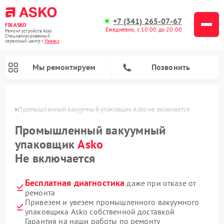
+7 (341) 265-07-67
FIX-ASKO
Ежедневно, с 10:00 до 20:00
Ремонт устройств Asko
Специализированный
cервисный центр г.
Ижевск
Мы ремонтируем
Позвонить
евске
Промышленный вакуумный упаковщик Asko не включается
Промышленный вакуумный
упаковщик
Asko
Не включается
Бесплатная диагностика
даже при отказе от
ремонта
Привезем и увезем промышленного вакуумного
Ремонт подогревателей посуды и пищи Asko
Ремонт стиральных машин Asko
Ремонт микроволновых печей Asko
Ремонт посудомоечных машин Asko
Ремонт сушильных шкафов Asko
упаковщика Asko собственной доставкой
Гарантия на наши работы по ремонту