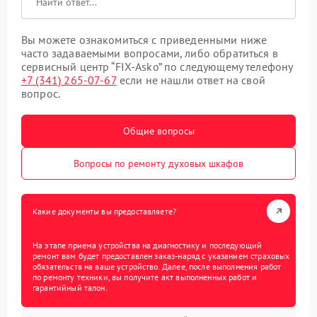
Вы можете ознакомиться с приведенными ниже
часто задаваемыми вопросами, либо обратиться в
сервисный центр “FIX-Asko” по следующему телефону
+7 (341) 265-07-67
если не нашли ответ на свой
вопрос.
Общие вопросы
Вопросы по ремонту духовых шкафов
Какие документы вы предоставляете?
На этапе приема устройства на диагностику и последующий
ремонт вам будет предоставлен заказ-наряд с указанием страховых
обязательств на ваше устройство. Далее, после выполнения работ
по ремонту техники, вы получите акт выполненных работ и
гарантийный талон.