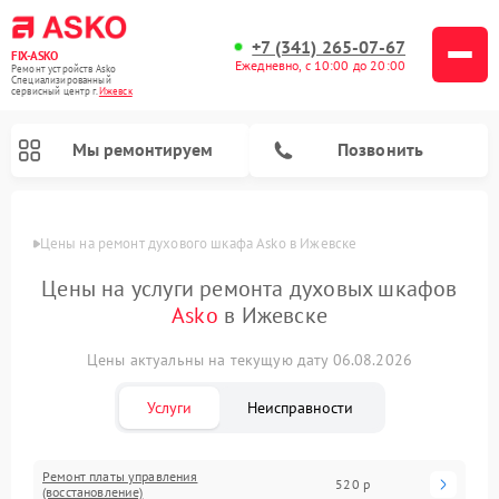
+7 (341) 265-07-67
FIX-ASKO
Ежедневно, с 10:00 до 20:00
Ремонт устройств Asko
Специализированный
cервисный центр г.
Ижевск
Мы ремонтируем
Позвонить
Цены
Цены на ремонт духового шкафа Asko в Ижевске
Цены на услуги ремонта духовых шкафов
Asko
в Ижевске
Цены актуальны на текущую дату 06.08.2026
Услуги
Неисправности
Ремонт промышленных вакуумных упаковщиков Asko
Ремонт стиральных машин Asko
Ремонт сушильных шкафов Asko
Ремонт подогревателей посуды и пищи Asko
Ремонт посудомоечных машин Asko
Ремонт микроволновых печей Asko
Ремонт платы управления
520 р
(восстановление)