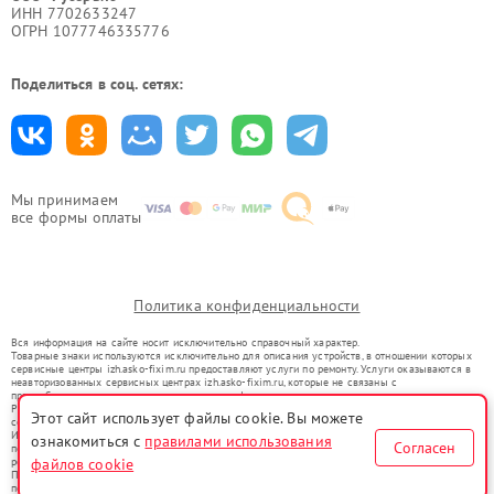
ИНН 7702633247
ОГРН 1077746335776
Поделиться в соц. сетях:
Мы принимаем
все формы оплаты
Политика конфиденциальности
Вся информация на сайте носит исключительно справочный характер.
Товарные знаки используются исключительно для описания устройств, в отношении которых
сервисные центры izh.asko-fixim.ru предоставляют услуги по ремонту. Услуги оказываются в
неавторизованных сервисных центрах izh.asko-fixim.ru, которые не связаны с
правообладателями товарных знаков или их официальными представителями.
Ремонт осуществляется для устройств, уже введенных в гражданский оборот в соответствии
Этот сайт использует файлы cookie. Вы можете
со статьей 1487 ГК РФ.
Использование товарных знаков не преследует цели индивидуализации услуг или введения
ознакомиться с
правилами использования
Согласен
потребителей в заблуждение, а служит для информирования о предоставляемых услугах по
файлов cookie
ремонту техники указанных брендов.
Представленная на сайте информация не является публичной офертой, определяемой
положениями Статьи 437(2) Гражданского кодекса РФ