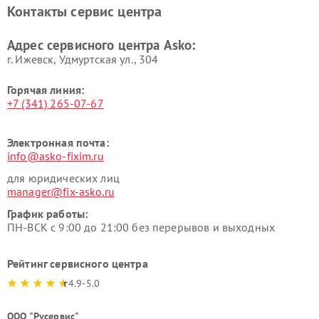
Asko
Контакты сервис центра
Ремонт подогревателей
Ремонт промышленных
посуды и пищи Asko
вакуумных упаковщиков
Адрес сервисного центра Asko:
Asko
г. Ижевск, Удмуртская ул., 304
Горячая линия:
+7 (341) 265-07-67
Электронная почта:
info@asko-fixim.ru
для юридических лиц
manager@fix-asko.ru
График работы:
ПН-ВСК с 9:00 до 21:00 без перерывов и выходных
Рейтинг сервисного центра
4.9-5.0
ООО "Русервис"