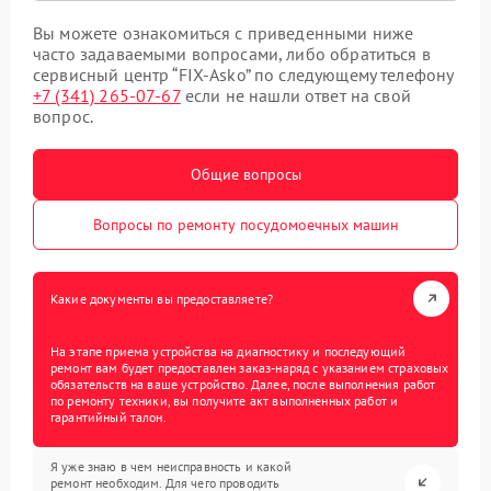
Вы можете ознакомиться с приведенными ниже
часто задаваемыми вопросами, либо обратиться в
сервисный центр “FIX-Asko” по следующему телефону
+7 (341) 265-07-67
если не нашли ответ на свой
вопрос.
Общие вопросы
Вопросы по ремонту посудомоечных машин
Какие документы вы предоставляете?
На этапе приема устройства на диагностику и последующий
ремонт вам будет предоставлен заказ-наряд с указанием страховых
обязательств на ваше устройство. Далее, после выполнения работ
по ремонту техники, вы получите акт выполненных работ и
гарантийный талон.
Я уже знаю в чем неисправность и какой
ремонт необходим. Для чего проводить