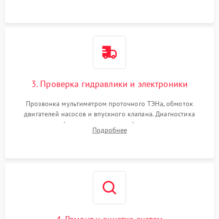
3. Проверка гидравлики и электроники
Прозвонка мультиметром проточного ТЭНа, обмоток
двигателей насосов и впускного клапана. Диагностика
прессостата (датчика уровня воды), датчика мутности,
Подробнее
концевика дверцы и электронного модуля управления.