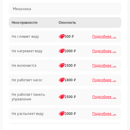
Механика
Неисправности
Стоимость
Управление
Не сливает воду
500 ₽
Подробнее →
Электропитание
Не нагревает воду
2000 ₽
Подробнее →
Датчики
Не включается
2500 ₽
Подробнее →
Нагрев
Не работает насос
1800 ₽
Подробнее →
Вода
Не работает панель
Гигиена
2500 ₽
Подробнее →
управления
Программное обеспечение
Не распыляет воду
2000 ₽
Подробнее →
Не запускается цикл