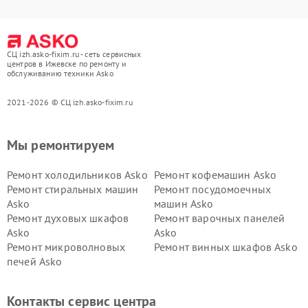
СЦ izh.asko-fixim.ru - сеть сервисных
центров в Ижевске по ремонту и
обслуживанию техники Asko
2021-2026 © СЦ izh.asko-fixim.ru
Мы ремонтируем
Ремонт холодильников Asko
Ремонт кофемашин Asko
Ремонт стиральных машин
Ремонт посудомоечных
Asko
машин Asko
Ремонт духовых шкафов
Ремонт варочных панелей
Asko
Asko
Ремонт микроволновых
Ремонт винных шкафов Asko
печей Asko
Ремонт вытяжек Asko
Ремонт сушильных шкафов
Asko
Контакты сервис центра
Ремонт подогревателей
Ремонт промышленных