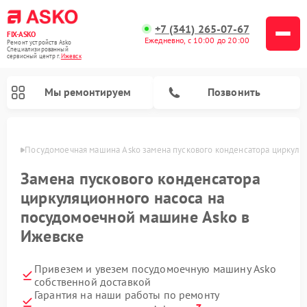
+7 (341) 265-07-67
FIX-ASKO
Ежедневно, с 10:00 до 20:00
Ремонт устройств Asko
Специализированный
cервисный центр г.
Ижевск
Мы ремонтируем
Позвонить
евске
Посудомоечная машина Asko замена пускового конденсатора циркуля
Замена пускового конденсатора
циркуляционного насоса на
посудомоечной машине Asko в
Ижевске
Привезем и увезем посудомоечную машину Asko
Ремонт промышленных вакуумных упаковщиков Asko
Ремонт стиральных машин Asko
Ремонт сушильных шкафов Asko
Ремонт подогревателей посуды и пищи Asko
Ремонт микроволновых печей Asko
собственной доставкой
Гарантия на наши работы по ремонту