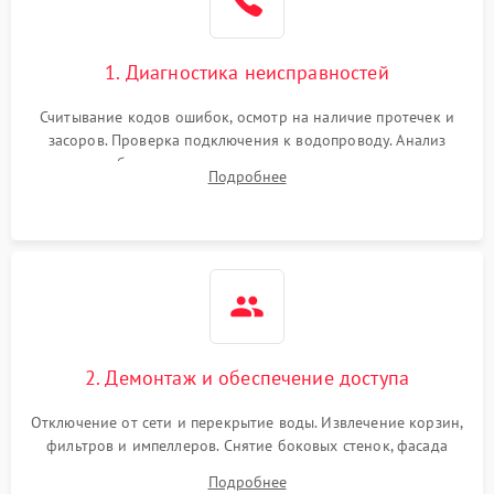
1. Диагностика неисправностей
Считывание кодов ошибок, осмотр на наличие протечек и
засоров. Проверка подключения к водопроводу. Анализ
жалоб на отсутствие слива, нагрева, вращения
Подробнее
разбрызгивателей или срабатывание системы защиты
аквастоп.
2. Демонтаж и обеспечение доступа
Отключение от сети и перекрытие воды. Извлечение корзин,
фильтров и импеллеров. Снятие боковых стенок, фасада
дверцы или нижнего поддона для прямого доступа к
Подробнее
циркуляционному насосу, ТЭНу и сливной помпе.