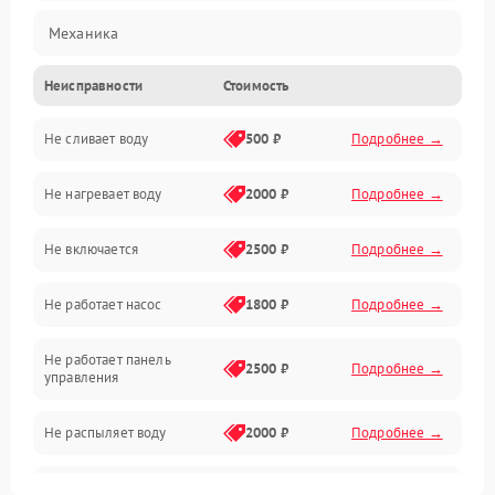
Механика
Неисправности
Стоимость
Управление
Не сливает воду
500 ₽
Подробнее →
Электропитание
Не нагревает воду
2000 ₽
Подробнее →
Датчики
Не включается
2500 ₽
Подробнее →
Нагрев
Не работает насос
1800 ₽
Подробнее →
Вода
Не работает панель
Гигиена
2500 ₽
Подробнее →
управления
Программное обеспечение
Не распыляет воду
2000 ₽
Подробнее →
Не запускается цикл