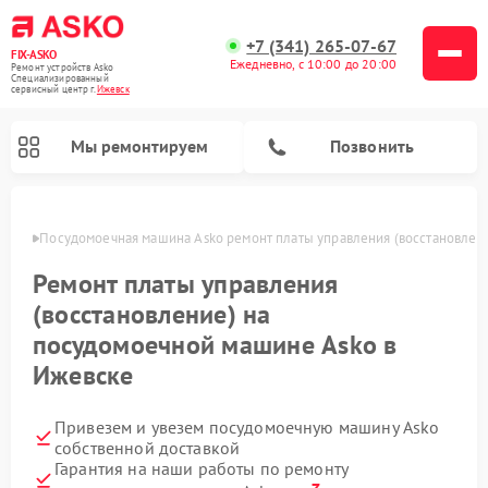
+7 (341) 265-07-67
FIX-ASKO
Ежедневно, с 10:00 до 20:00
Ремонт устройств Asko
Специализированный
cервисный центр г.
Ижевск
Мы ремонтируем
Позвонить
евске
Посудомоечная машина Asko ремонт платы управления (восстановлен
Ремонт платы управления
(восстановление) на
посудомоечной машине Asko в
Ижевске
Привезем и увезем посудомоечную машину Asko
Ремонт промышленных вакуумных упаковщиков Asko
Ремонт стиральных машин Asko
Ремонт сушильных шкафов Asko
Ремонт подогревателей посуды и пищи Asko
Ремонт микроволновых печей Asko
собственной доставкой
Гарантия на наши работы по ремонту