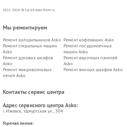
2021-2026 © СЦ izh.asko-fixim.ru
Мы ремонтируем
Ремонт холодильников Asko
Ремонт кофемашин Asko
Ремонт стиральных машин
Ремонт посудомоечных
Asko
машин Asko
Ремонт духовых шкафов
Ремонт варочных панелей
Asko
Asko
Ремонт микроволновых
Ремонт винных шкафов Asko
печей Asko
Ремонт вытяжек Asko
Ремонт сушильных шкафов
Asko
Контакты сервис центра
Ремонт подогревателей
Ремонт промышленных
посуды и пищи Asko
вакуумных упаковщиков
Адрес сервисного центра Asko:
Asko
г. Ижевск, Удмуртская ул., 304
Горячая линия: