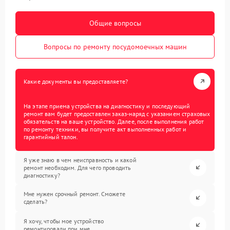
Общие вопросы
Вопросы по ремонту посудомоечных машин
Какие документы вы предоставляете?
На этапе приема устройства на диагностику и последующий
ремонт вам будет предоставлен заказ-наряд с указанием страховых
обязательств на ваше устройство. Далее, после выполнения работ
по ремонту техники, вы получите акт выполненных работ и
гарантийный талон.
Я уже знаю в чем неисправность и какой
ремонт необходим. Для чего проводить
диагностику?
Мне нужен срочный ремонт. Сможете
сделать?
Я хочу, чтобы мое устройство
ремонтировали при мне.