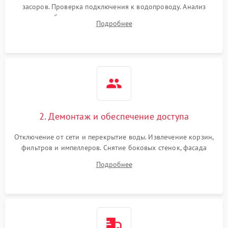
засоров. Проверка подключения к водопроводу. Анализ
жалоб на отсутствие слива, нагрева, вращения
Подробнее
разбрызгивателей или срабатывание системы защиты
аквастоп.
2. Демонтаж и обеспечение доступа
Отключение от сети и перекрытие воды. Извлечение корзин,
фильтров и импеллеров. Снятие боковых стенок, фасада
дверцы или нижнего поддона для прямого доступа к
Подробнее
циркуляционному насосу, ТЭНу и сливной помпе.