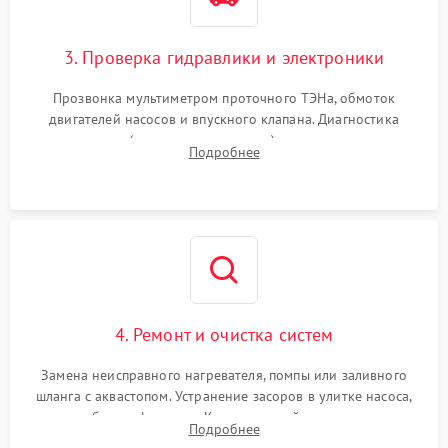
3. Проверка гидравлики и электроники
Прозвонка мультиметром проточного ТЭНа, обмоток
двигателей насосов и впускного клапана. Диагностика
прессостата (датчика уровня воды), датчика мутности,
Подробнее
концевика дверцы и электронного модуля управления.
4. Ремонт и очистка систем
Замена неисправного нагревателя, помпы или заливного
шланга с аквастопом. Устранение засоров в улитке насоса,
патрубках и фильтрах. Компонентный ремонт платы
Подробнее
управления, восстановление поврежденной проводки.