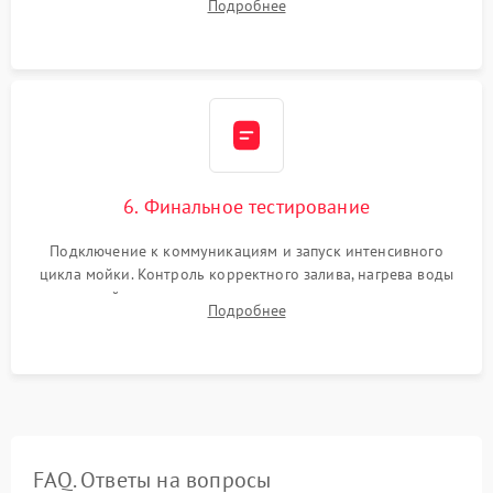
Подробнее
сборка корпуса и установка датчика поплавка.
6. Финальное тестирование
Подключение к коммуникациям и запуск интенсивного
цикла мойки. Контроль корректного залива, нагрева воды
до нужной температуры, отсутствия посторонних шумов,
Подробнее
штатного слива и абсолютной сухости в поддоне.
FAQ. Ответы на вопросы