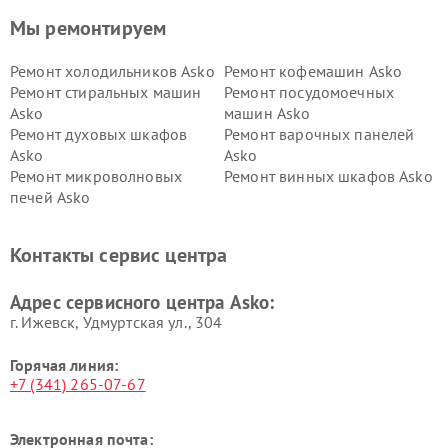
Мы ремонтируем
Ремонт холодильников Asko
Ремонт кофемашин Asko
Ремонт стиральных машин
Ремонт посудомоечных
Asko
машин Asko
Ремонт духовых шкафов
Ремонт варочных панелей
Asko
Asko
Ремонт микроволновых
Ремонт винных шкафов Asko
печей Asko
Ремонт вытяжек Asko
Ремонт сушильных шкафов
Asko
Контакты сервис центра
Ремонт подогревателей
Ремонт промышленных
посуды и пищи Asko
вакуумных упаковщиков
Адрес сервисного центра Asko:
Asko
г. Ижевск, Удмуртская ул., 304
Горячая линия:
+7 (341) 265-07-67
Электронная почта: