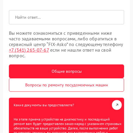
Вы можете ознакомиться с приведенными ниже
часто задаваемыми вопросами, либо обратиться в
сервисный центр “FIX-Asko” по следующему телефону
+7 (341) 265-07-67
если не нашли ответ на свой
вопрос.
Общие вопросы
Вопросы по ремонту посудомоечных машин
Какие документы вы предоставляете?
На этапе приема устройства на диагностику и последующий
ремонт вам будет предоставлен заказ-наряд с указанием страховых
обязательств на ваше устройство. Далее, после выполнения работ
по ремонту техники, вы получите акт выполненных работ и