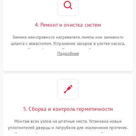
4. Ремонт и очистка систем
Замена неисправного нагревателя, помпы или заливного
шланга с аквастопом. Устранение засоров в улитке насоса,
патрубках и фильтрах. Компонентный ремонт платы
Подробнее
управления, восстановление поврежденной проводки.
5. Сборка и контроль герметичности
Монтаж всех узлов на штатные места. Установка новых
уплотнителей дверцы и патрубков для исключения протечек.
Надежная фиксация хомутов гидравлической системы,