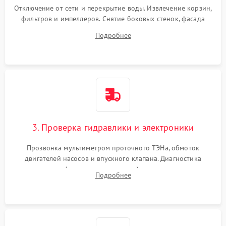
Отключение от сети и перекрытие воды. Извлечение корзин,
фильтров и импеллеров. Снятие боковых стенок, фасада
дверцы или нижнего поддона для прямого доступа к
Подробнее
циркуляционному насосу, ТЭНу и сливной помпе.
3. Проверка гидравлики и электроники
Прозвонка мультиметром проточного ТЭНа, обмоток
двигателей насосов и впускного клапана. Диагностика
прессостата (датчика уровня воды), датчика мутности,
Подробнее
концевика дверцы и электронного модуля управления.