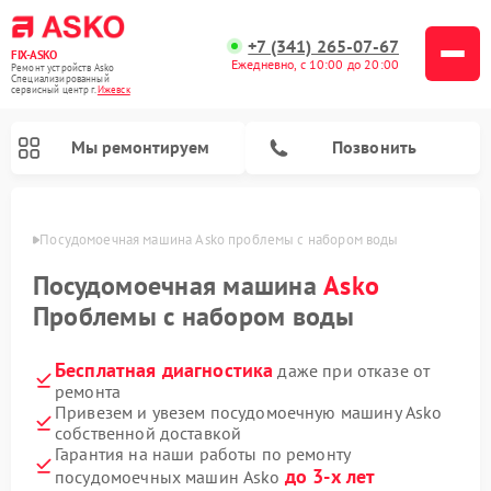
+7 (341) 265-07-67
FIX-ASKO
Ежедневно, с 10:00 до 20:00
Ремонт устройств Asko
Специализированный
cервисный центр г.
Ижевск
Мы ремонтируем
Позвонить
евске
Посудомоечная машина Asko проблемы с набором воды
Посудомоечная машина
Asko
Проблемы с набором воды
Бесплатная диагностика
даже при отказе от
ремонта
Привезем и увезем посудомоечную машину Asko
собственной доставкой
Ремонт промышленных вакуумных упаковщиков Asko
Ремонт стиральных машин Asko
Ремонт сушильных шкафов Asko
Ремонт подогревателей посуды и пищи Asko
Ремонт микроволновых печей Asko
Гарантия на наши работы по ремонту
до 3-х лет
посудомоечных машин Asko