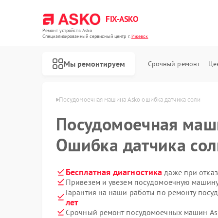
FIX-ASKO
Ремонт устройств Asko
Специализированный cервисный центр г.
Ижевск
Мы ремонтируем
Срочный ремонт
Це
шин Asko в Ижевске
Посудомоечная машина Asko ошибка датчика соли
Посудомоечная ма
Ошибка датчика сол
Бесплатная диагностика
даже при отказ
Привезем и увезем посудомоечную машину
Гарантия на наши работы по ремонту пос
лет
Срочный ремонт посудомоечных машин Ask
Ремонт стиральных машин Asko
Ремонт варочных панелей Asko
Ремонт микроволновых печей Asko
Ремонт сушильных шкафов Asko
Ремонт подогревателей посуды и пищи Asko
Ремонт промышленных вакуумных упаковщиков Asko
Ремонт сушильных машин Asko