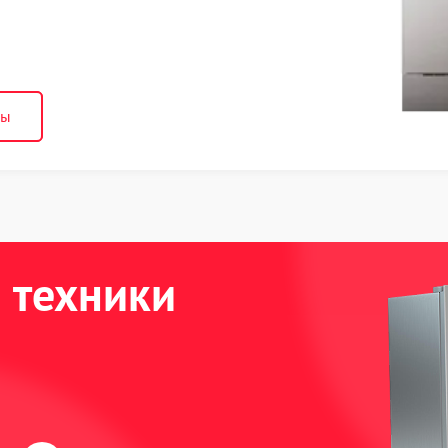
ны
 техники