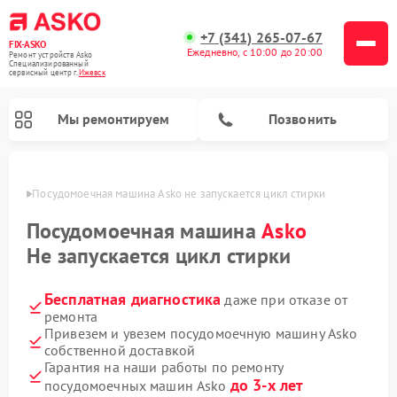
+7 (341) 265-07-67
FIX-ASKO
Ежедневно, с 10:00 до 20:00
Ремонт устройств Asko
Специализированный
cервисный центр г.
Ижевск
Мы ремонтируем
Позвонить
евске
Посудомоечная машина Asko не запускается цикл стирки
Посудомоечная машина
Asko
Не запускается цикл стирки
Бесплатная диагностика
даже при отказе от
ремонта
Привезем и увезем посудомоечную машину Asko
собственной доставкой
Ремонт промышленных вакуумных упаковщиков Asko
Ремонт стиральных машин Asko
Ремонт сушильных шкафов Asko
Ремонт подогревателей посуды и пищи Asko
Ремонт микроволновых печей Asko
Гарантия на наши работы по ремонту
до 3-х лет
посудомоечных машин Asko