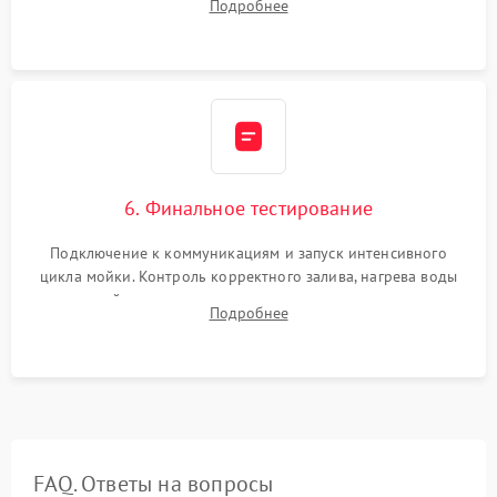
Подробнее
сборка корпуса и установка датчика поплавка.
6. Финальное тестирование
Подключение к коммуникациям и запуск интенсивного
цикла мойки. Контроль корректного залива, нагрева воды
до нужной температуры, отсутствия посторонних шумов,
Подробнее
штатного слива и абсолютной сухости в поддоне.
FAQ. Ответы на вопросы