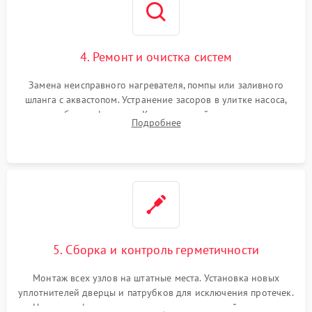
4. Ремонт и очистка систем
Замена неисправного нагревателя, помпы или заливного
шланга с аквастопом. Устранение засоров в улитке насоса,
патрубках и фильтрах. Компонентный ремонт платы
Подробнее
управления, восстановление поврежденной проводки.
5. Сборка и контроль герметичности
Монтаж всех узлов на штатные места. Установка новых
уплотнителей дверцы и патрубков для исключения протечек.
Надежная фиксация хомутов гидравлической системы,