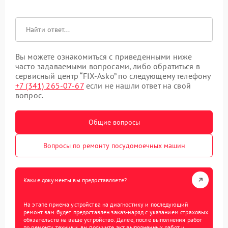
Вы можете ознакомиться с приведенными ниже
часто задаваемыми вопросами, либо обратиться в
сервисный центр “FIX-Asko” по следующему телефону
+7 (341) 265-07-67
если не нашли ответ на свой
вопрос.
Общие вопросы
Вопросы по ремонту посудомоечных машин
Какие документы вы предоставляете?
На этапе приема устройства на диагностику и последующий
ремонт вам будет предоставлен заказ-наряд с указанием страховых
обязательств на ваше устройство. Далее, после выполнения работ
по ремонту техники, вы получите акт выполненных работ и