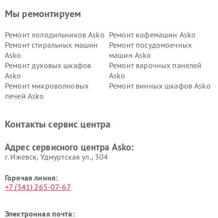
Мы ремонтируем
Ремонт холодильников Asko
Ремонт кофемашин Asko
Ремонт стиральных машин
Ремонт посудомоечных
Asko
машин Asko
Ремонт духовых шкафов
Ремонт варочных панелей
Asko
Asko
Ремонт микроволновых
Ремонт винных шкафов Asko
печей Asko
Ремонт вытяжек Asko
Ремонт сушильных шкафов
Asko
Контакты сервис центра
Ремонт подогревателей
Ремонт промышленных
посуды и пищи Asko
вакуумных упаковщиков
Адрес сервисного центра Asko:
Asko
г. Ижевск, Удмуртская ул., 304
Горячая линия:
+7 (341) 265-07-67
Электронная почта: