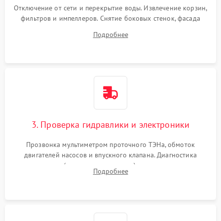
Отключение от сети и перекрытие воды. Извлечение корзин,
фильтров и импеллеров. Снятие боковых стенок, фасада
дверцы или нижнего поддона для прямого доступа к
Подробнее
циркуляционному насосу, ТЭНу и сливной помпе.
3. Проверка гидравлики и электроники
Прозвонка мультиметром проточного ТЭНа, обмоток
двигателей насосов и впускного клапана. Диагностика
прессостата (датчика уровня воды), датчика мутности,
Подробнее
концевика дверцы и электронного модуля управления.