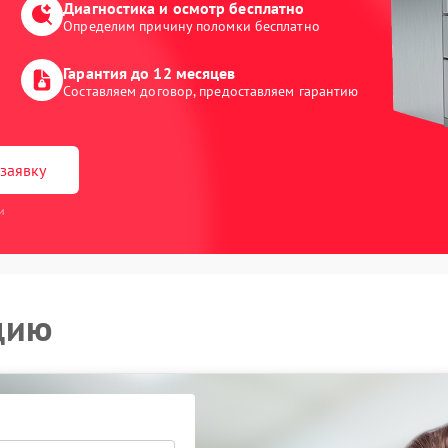
Диагностика и осмотр бесплатно
Определим причину поломки бесплатно
Гарантия до 12 месяцев
Составляем договор, предоставляем гарантию
заявку
и
цию