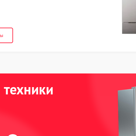
ны
 техники