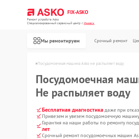
FIX-ASKO
Ремонт устройств Asko
Специализированный cервисный центр г.
Ижевск
Мы ремонтируем
Срочный ремонт
Це
шин Asko в Ижевске
Посудомоечная машина Asko не распыляет воду
Посудомоечная ма
Не распыляет воду
Бесплатная диагностика
даже при отказ
Привезем и увезем посудомоечную машину
Гарантия на наши работы по ремонту пос
лет
Срочный ремонт посудомоечных машин Ask
Ремонт стиральных машин Asko
Ремонт варочных панелей Asko
Ремонт микроволновых печей Asko
Ремонт сушильных шкафов Asko
Ремонт подогревателей посуды и пищи Asko
Ремонт промышленных вакуумных упаковщиков Asko
Ремонт сушильных машин Asko