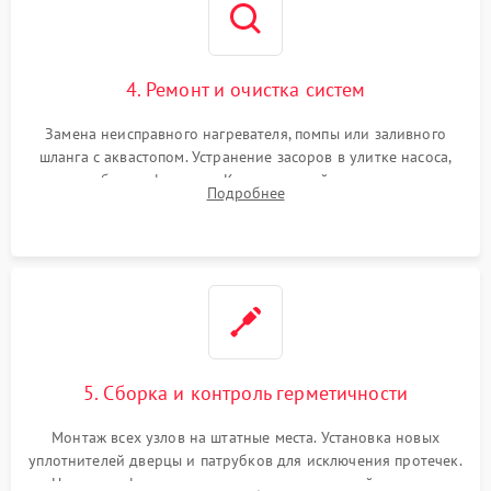
4. Ремонт и очистка систем
Замена неисправного нагревателя, помпы или заливного
шланга с аквастопом. Устранение засоров в улитке насоса,
патрубках и фильтрах. Компонентный ремонт платы
Подробнее
управления, восстановление поврежденной проводки.
5. Сборка и контроль герметичности
Монтаж всех узлов на штатные места. Установка новых
уплотнителей дверцы и патрубков для исключения протечек.
Надежная фиксация хомутов гидравлической системы,