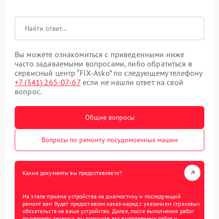
Вы можете ознакомиться с приведенными ниже
часто задаваемыми вопросами, либо обратиться в
сервисный центр “FIX-Asko” по следующему телефону
+7 (341) 265-07-67
если не нашли ответ на свой
вопрос.
Общие вопросы
Вопросы по ремонту посудомоечных машин
Какие документы вы предоставляете?
На этапе приема устройства на диагностику и последующий
ремонт вам будет предоставлен заказ-наряд с указанием страховых
обязательств на ваше устройство. Далее, после выполнения работ
по ремонту техники, вы получите акт выполненных работ и