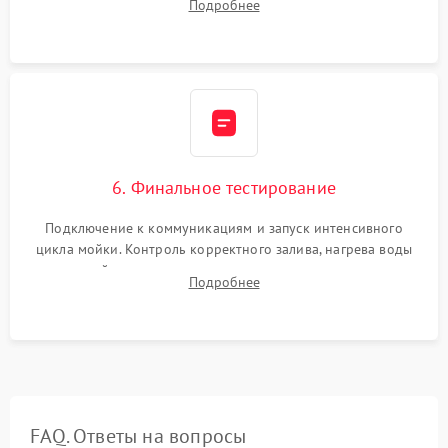
Подробнее
сборка корпуса и установка датчика поплавка.
6. Финальное тестирование
Подключение к коммуникациям и запуск интенсивного
цикла мойки. Контроль корректного залива, нагрева воды
до нужной температуры, отсутствия посторонних шумов,
Подробнее
штатного слива и абсолютной сухости в поддоне.
FAQ. Ответы на вопросы