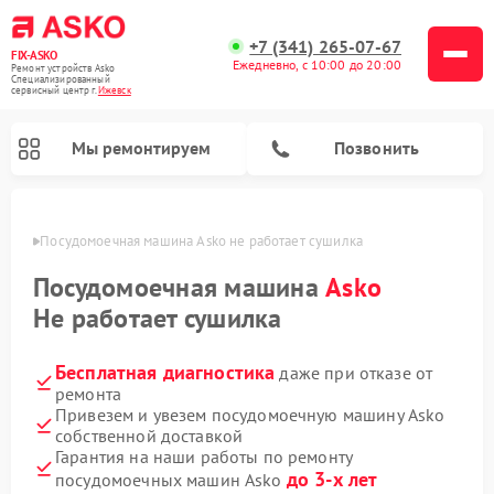
+7 (341) 265-07-67
FIX-ASKO
Ежедневно, с 10:00 до 20:00
Ремонт устройств Asko
Специализированный
cервисный центр г.
Ижевск
Мы ремонтируем
Позвонить
евске
Посудомоечная машина Asko не работает сушилка
Посудомоечная машина
Asko
Не работает сушилка
Бесплатная диагностика
даже при отказе от
ремонта
Привезем и увезем посудомоечную машину Asko
собственной доставкой
Ремонт промышленных вакуумных упаковщиков Asko
Ремонт стиральных машин Asko
Ремонт сушильных шкафов Asko
Ремонт подогревателей посуды и пищи Asko
Ремонт микроволновых печей Asko
Гарантия на наши работы по ремонту
до 3-х лет
посудомоечных машин Asko