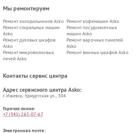
Мы ремонтируем
Ремонт холодильников Asko
Ремонт кофемашин Asko
Ремонт стиральных машин
Ремонт посудомоечных
Asko
машин Asko
Ремонт духовых шкафов
Ремонт варочных панелей
Asko
Asko
Ремонт микроволновых
Ремонт винных шкафов Asko
печей Asko
Ремонт вытяжек Asko
Ремонт сушильных шкафов
Asko
Контакты сервис центра
Ремонт подогревателей
Ремонт промышленных
посуды и пищи Asko
вакуумных упаковщиков
Адрес сервисного центра Asko:
Asko
г. Ижевск, Удмуртская ул., 304
Горячая линия:
+7 (341) 265-07-67
Электронная почта: