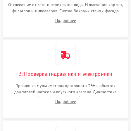
Отключение от сети и перекрытие воды. Извлечение корзин,
фильтров и импеллеров. Снятие боковых стенок, фасада
дверцы или нижнего поддона для прямого доступа к
Подробнее
циркуляционному насосу, ТЭНу и сливной помпе.
3. Проверка гидравлики и электроники
Прозвонка мультиметром проточного ТЭНа, обмоток
двигателей насосов и впускного клапана. Диагностика
прессостата (датчика уровня воды), датчика мутности,
Подробнее
концевика дверцы и электронного модуля управления.