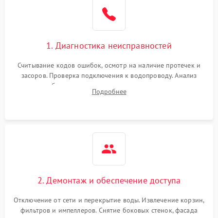
Не работает сушилка
2100 ₽
Подробнее →
Сбои в работе таймера
1700 ₽
Подробнее →
1. Диагностика неисправностей
Проблемы с
2100 ₽
Подробнее →
циркуляционным насосом
Считывание кодов ошибок, осмотр на наличие протечек и
засоров. Проверка подключения к водопроводу. Анализ
жалоб на отсутствие слива, нагрева, вращения
Подробнее
разбрызгивателей или срабатывание системы защиты
аквастоп.
2. Демонтаж и обеспечение доступа
Отключение от сети и перекрытие воды. Извлечение корзин,
фильтров и импеллеров. Снятие боковых стенок, фасада