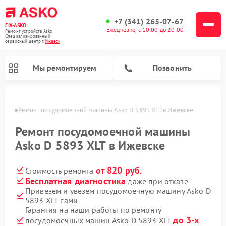
+7 (341) 265-07-67
FIX-ASKO
Ежедневно, с 10:00 до 20:00
Ремонт устройств Asko
Специализированный
cервисный центр г.
Ижевск
Мы ремонтируем
Позвонить
евске
Ремонт посудомоечной машины Asko D 5893 XLT в Ижевске
Ремонт посудомоечной машины
Asko D 5893 XLT в Ижевске
от 820 руб.
Стоимость ремонта
Бесплатная диагностика
даже при отказе
Привезем и увезем посудомоечную машину Asko D
5893 XLT сами
Ремонт промышленных вакуумных упаковщиков Asko
Ремонт стиральных машин Asko
Ремонт сушильных шкафов Asko
Ремонт подогревателей посуды и пищи Asko
Ремонт микроволновых печей Asko
Гарантия на наши работы по ремонту
до 3-х
посудомоечных машин Asko D 5893 XLT