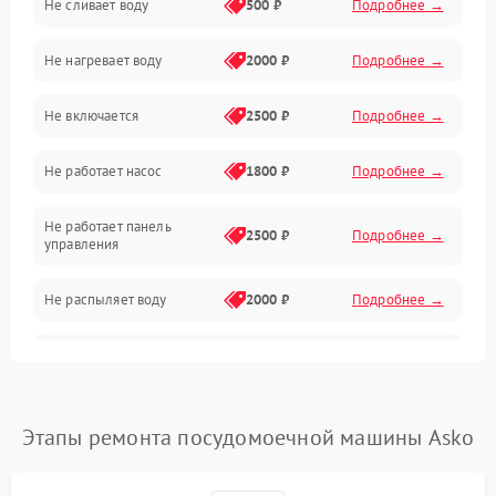
Не сливает воду
500 ₽
Подробнее →
Электропитание
Не нагревает воду
2000 ₽
Подробнее →
Датчики
Не включается
2500 ₽
Подробнее →
Нагрев
Не работает насос
1800 ₽
Подробнее →
Вода
Не работает панель
Гигиена
2500 ₽
Подробнее →
управления
Программное обеспечение
Не распыляет воду
2000 ₽
Подробнее →
Не запускается цикл
1800 ₽
Подробнее →
стирки
Проблемы с набором
Этапы ремонта посудомоечной машины Asko
1800 ₽
Подробнее →
воды