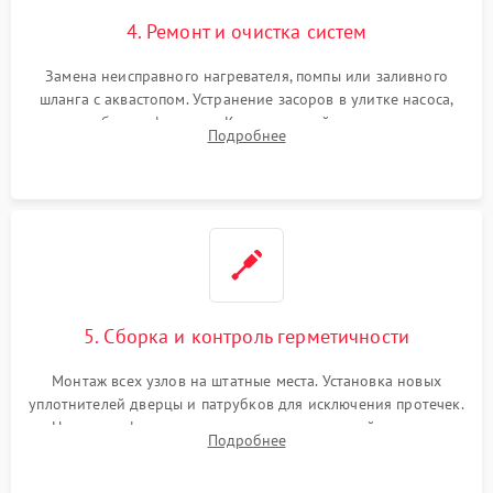
4. Ремонт и очистка систем
Замена неисправного нагревателя, помпы или заливного
шланга с аквастопом. Устранение засоров в улитке насоса,
патрубках и фильтрах. Компонентный ремонт платы
Подробнее
управления, восстановление поврежденной проводки.
5. Сборка и контроль герметичности
Монтаж всех узлов на штатные места. Установка новых
уплотнителей дверцы и патрубков для исключения протечек.
Надежная фиксация хомутов гидравлической системы,
Подробнее
сборка корпуса и установка датчика поплавка.