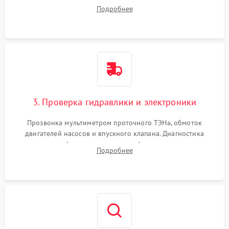
дверцы или нижнего поддона для прямого доступа к
Подробнее
циркуляционному насосу, ТЭНу и сливной помпе.
3. Проверка гидравлики и электроники
Прозвонка мультиметром проточного ТЭНа, обмоток
двигателей насосов и впускного клапана. Диагностика
прессостата (датчика уровня воды), датчика мутности,
Подробнее
концевика дверцы и электронного модуля управления.