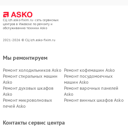
СЦ izh.asko-fixim.ru - сеть сервисных
центров в Ижевске по ремонту и
обслуживанию техники Asko
2021-2026 © СЦ izh.asko-fixim.ru
Мы ремонтируем
Ремонт холодильников Asko
Ремонт кофемашин Asko
Ремонт стиральных машин
Ремонт посудомоечных
Asko
машин Asko
Ремонт духовых шкафов
Ремонт варочных панелей
Asko
Asko
Ремонт микроволновых
Ремонт винных шкафов Asko
печей Asko
Ремонт вытяжек Asko
Ремонт сушильных шкафов
Asko
Контакты сервис центра
Ремонт подогревателей
Ремонт промышленных