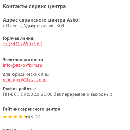
Asko
Контакты сервис центра
Ремонт подогревателей
Ремонт промышленных
посуды и пищи Asko
вакуумных упаковщиков
Адрес сервисного центра Asko:
Asko
г. Ижевск, Удмуртская ул., 304
Горячая линия:
+7 (341) 265-07-67
Электронная почта:
info@asko-fixim.ru
для юридических лиц
manager@fix-asko.ru
График работы:
ПН-ВСК с 9:00 до 21:00 без перерывов и выходных
Рейтинг сервисного центра
4.9-5.0