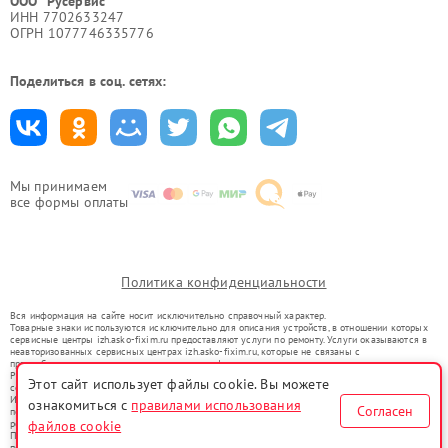
ООО "Русервис"
ИНН 7702633247
ОГРН 1077746335776
Поделиться в соц. сетях:
Мы принимаем
все формы оплаты
Политика конфиденциальности
Вся информация на сайте носит исключительно справочный характер.
Товарные знаки используются исключительно для описания устройств, в отношении которых
сервисные центры izh.asko-fixim.ru предоставляют услуги по ремонту. Услуги оказываются в
неавторизованных сервисных центрах izh.asko-fixim.ru, которые не связаны с
правообладателями товарных знаков или их официальными представителями.
Ремонт осуществляется для устройств, уже введенных в гражданский оборот в соответствии
Этот сайт использует файлы cookie. Вы можете
со статьей 1487 ГК РФ.
Использование товарных знаков не преследует цели индивидуализации услуг или введения
ознакомиться с
правилами использования
Согласен
потребителей в заблуждение, а служит для информирования о предоставляемых услугах по
файлов cookie
ремонту техники указанных брендов.
Представленная на сайте информация не является публичной офертой, определяемой
положениями Статьи 437(2) Гражданского кодекса РФ