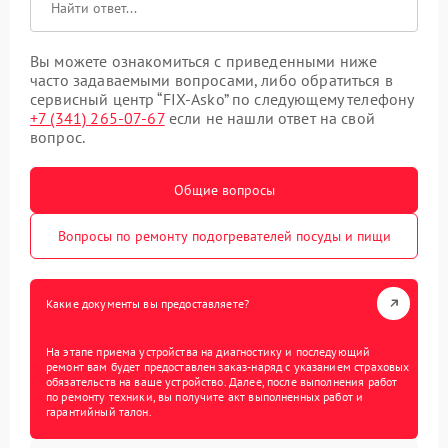
Вы можете ознакомиться с приведенными ниже
часто задаваемыми вопросами, либо обратиться в
сервисный центр “FIX-Asko” по следующему телефону
+7 (341) 265-07-67
если не нашли ответ на свой
вопрос.
Общие вопросы
Вопросы по ремонту подогревателей посуды и пищи
Какие документы вы предоставляете?
На этапе приема устройства на диагностику и последующий
ремонт вам будет предоставлен заказ-наряд с указанием страховых
обязательств на ваше устройство. Далее, после выполнения работ
по ремонту техники, вы получите акт выполненных работ и
гарантийный талон.