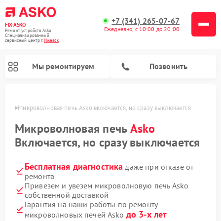
+7 (341) 265-07-67
FIX-ASKO
Ежедневно, с 10:00 до 20:00
Ремонт устройств Asko
Специализированный
cервисный центр г.
Ижевск
Мы ремонтируем
Позвонить
евске
Микроволновая печь Asko включается, но сразу выключается
Микроволновая печь
Asko
Включается, но сразу выключается
Бесплатная диагностика
даже при отказе от
ремонта
Привезем и увезем микроволновую печь Asko
собственной доставкой
Ремонт промышленных вакуумных упаковщиков Asko
Ремонт стиральных машин Asko
Ремонт сушильных шкафов Asko
Ремонт подогревателей посуды и пищи Asko
Ремонт посудомоечных машин Asko
Гарантия на наши работы по ремонту
до 3-х лет
микроволновых печей Asko