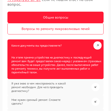
вопрос.
Общие вопросы
Вопросы по ремонту микроволновых печей
Какие документы вы предоставляете?
На этапе приема устройства на диагностику и последующий
ремонт вам будет предоставлен заказ-наряд с указанием страховых
обязательств на ваше устройство. Далее, после выполнения работ
по ремонту техники, вы получите акт выполненных работ и
гарантийный талон.
Я уже знаю в чем неисправность и какой
ремонт необходим. Для чего проводить
диагностику?
Мне нужен срочный ремонт. Сможете
сделать?