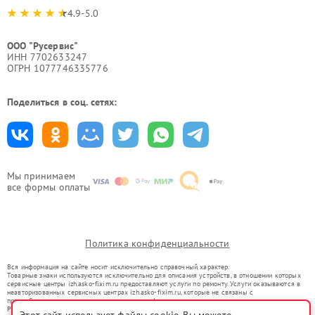
4.9-5.0
ООО "Русервис"
ИНН 7702633247
ОГРН 1077746335776
Поделиться в соц. сетях:
Мы принимаем
все формы оплаты
Политика конфиденциальности
Вся информация на сайте носит исключительно справочный характер.
Товарные знаки используются исключительно для описания устройств, в отношении которых
сервисные центры izh.asko-fixim.ru предоставляют услуги по ремонту. Услуги оказываются в
неавторизованных сервисных центрах izh.asko-fixim.ru, которые не связаны с
правообладателями товарных знаков или их официальными представителями.
Ремонт осуществляется для устройств, уже введенных в гражданский оборот в соответствии