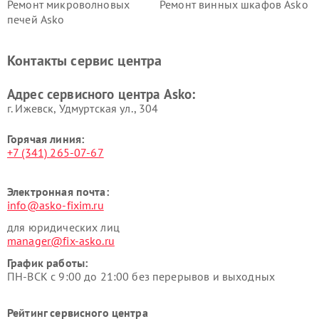
Ремонт микроволновых
Ремонт винных шкафов Asko
печей Asko
Ремонт вытяжек Asko
Ремонт сушильных шкафов
Asko
Контакты сервис центра
Ремонт подогревателей
Ремонт промышленных
посуды и пищи Asko
вакуумных упаковщиков
Адрес сервисного центра Asko:
Asko
г. Ижевск, Удмуртская ул., 304
Горячая линия:
+7 (341) 265-07-67
Электронная почта:
info@asko-fixim.ru
для юридических лиц
manager@fix-asko.ru
График работы:
ПН-ВСК с 9:00 до 21:00 без перерывов и выходных
Рейтинг сервисного центра