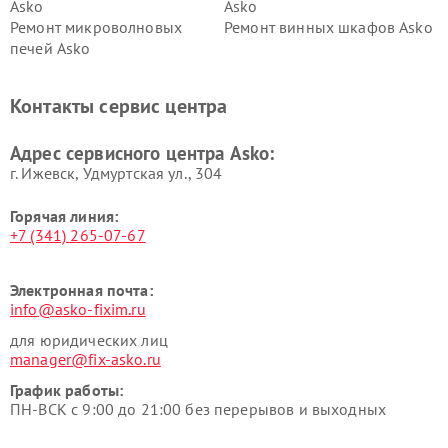
Asko
Asko
Ремонт микроволновых
Ремонт винных шкафов Asko
печей Asko
Ремонт вытяжек Asko
Ремонт сушильных шкафов
Asko
Контакты сервис центра
Ремонт подогревателей
Ремонт промышленных
посуды и пищи Asko
вакуумных упаковщиков
Адрес сервисного центра Asko:
Asko
г. Ижевск, Удмуртская ул., 304
Горячая линия:
+7 (341) 265-07-67
Электронная почта:
info@asko-fixim.ru
для юридических лиц
manager@fix-asko.ru
График работы:
ПН-ВСК с 9:00 до 21:00 без перерывов и выходных