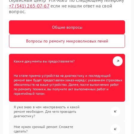
+7 (341) 265-07-67
если не нашли ответ на свой
вопрос.
Общие вопросы
Вопросы по ремонту микроволновых печей
Какие документы вы предоставляете?
На этапе приема устройства на диагностику и последующий
ремонт вам будет предоставлен заказ-наряд с указанием страховых
обязательств на ваше устройство. Далее, после выполнения работ
по ремонту техники, вы получите акт выполненных работ и
гарантийный талон.
Я уже знаю в чем неисправность и какой
ремонт необходим. Для чего проводить
диагностику?
Мне нужен срочный ремонт. Сможете
сделать?