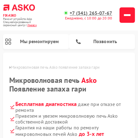
+7 (341) 265-07-67
FIX-ASKO
Ежедневно, с 10:00 до 20:00
Ремонт устройств Asko
Специализированный
cервисный центр г.
Ижевск
Мы ремонтируем
Позвонить
евске
Микроволновая печь Asko появление запаха гари
Микроволновая печь
Asko
Появление запаха гари
Бесплатная диагностика
даже при отказе от
ремонта
Привезем и увезем микроволновую печь Asko
собственной доставкой
Ремонт промышленных вакуумных упаковщиков Asko
Ремонт стиральных машин Asko
Ремонт сушильных шкафов Asko
Ремонт подогревателей посуды и пищи Asko
Ремонт посудомоечных машин Asko
Гарантия на наши работы по ремонту
до 3-х лет
микроволновых печей Asko