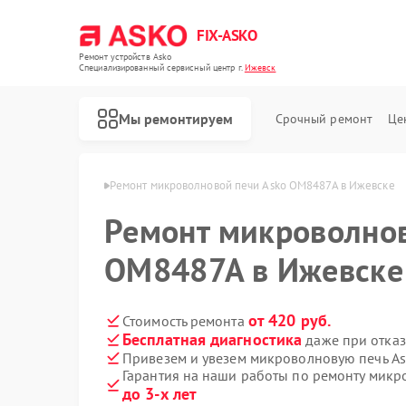
FIX-ASKO
Ремонт устройств Asko
Специализированный cервисный центр г.
Ижевск
Мы ремонтируем
Срочный ремонт
Це
чей Asko в Ижевске
Ремонт микроволновой печи Asko OM8487A в Ижевске
Ремонт микроволнов
OM8487A в Ижевске
от 420 руб.
Стоимость ремонта
Бесплатная диагностика
даже при отказ
Привезем и увезем микроволновую печь A
Гарантия на наши работы по ремонту мик
до 3-х лет
Ремонт стиральных машин Asko
Ремонт посудомоечных машин Asko
Ремонт варочных панелей Asko
Ремонт сушильных шкафов Asko
Ремонт подогревателей посуды и пищи Asko
Ремонт промышленных вакуумных упаковщиков Asko
Ремонт сушильных машин Asko