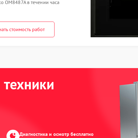
o OM8487A в течении часа
нать стоимость работ
 техники
Диагностика и осмотр бесплатно