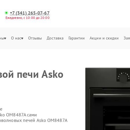
+7 (341) 265-07-67
Ежедневно, с 10:00 до 20:00
ны
О нас
Отзывы
Доставка
Гарантии
Акции и скидки
Зая
ой печи Asko
е
sko OM8487A сами
роволновых печей Asko OM8487A