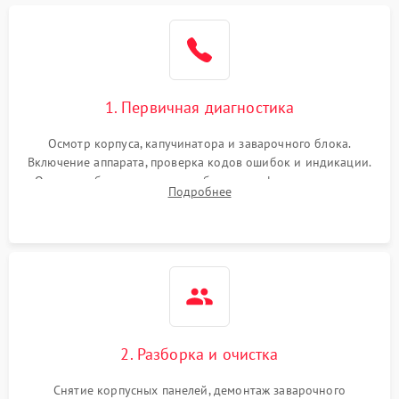
1. Первичная диагностика
Осмотр корпуса, капучинатора и заварочного блока.
Включение аппарата, проверка кодов ошибок и индикации.
Оценка работы помпы, термоблока и кофемолки на слух.
Подробнее
Измерение температуры и давления воды для выявления
локализации поломки.
2. Разборка и очистка
Снятие корпусных панелей, демонтаж заварочного