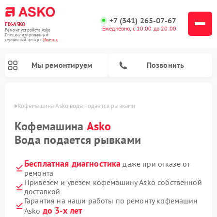
+7 (341) 265-07-67
FIX-ASKO
Ежедневно, с 10:00 до 20:00
Ремонт устройств Asko
Специализированный
cервисный центр г.
Ижевск
Мы ремонтируем
Позвонить
евске
Кофемашина Asko вода подается рывками
Кофемашина
Asko
Вода подается рывками
Бесплатная диагностика
даже при отказе от
ремонта
Привезем и увезем кофемашину Asko собственной
доставкой
Ремонт промышленных вакуумных упаковщиков Asko
Ремонт посудомоечных машин Asko
Ремонт сушильных шкафов Asko
Ремонт подогревателей посуды и пищи Asko
Ремонт стиральных машин Asko
Ремонт микроволновых печей Asko
Гарантия на наши работы по ремонту кофемашин
до 3-х лет
Asko