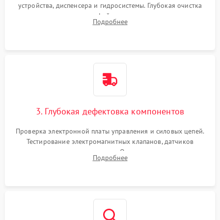
устройства, диспенсера и гидросистемы. Глубокая очистка
внутренних узлов от кофейных масел, жмыха и накипи.
Подробнее
Промывка дренажных каналов и фильтров с использованием
специализированной химии.
3. Глубокая дефектовка компонентов
Проверка электронной платы управления и силовых цепей.
Тестирование электромагнитных клапанов, датчиков
температуры и расходомера. Оценка степени износа
Подробнее
жерновов кофемолки, уплотнительных колец гидросистемы
и шестерней редуктора.