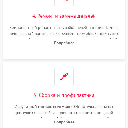
4. Ремонт и замена деталей
Компонентный ремонт платы, пайка цепей питания. Замена
неисправной помпы, перегоревшего термоблока или тупых
жерновов. Установка новых силиконовых уплотнителей (O-
Подробнее
ring) и тефлоновых трубок для надежного устранения
протечек.
5. Сборка и профилактика
Аккуратный монтаж всех узлов. Обязательная смазка
движущихся частей заварочного механизма пищевой
силиконовой смазкой. Проведение программной
Подробнее
декальцинации и очистки системы от кофейных масел.