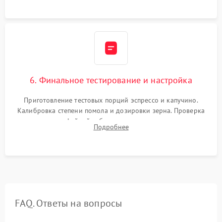
Надежная фиксация всех соединений.
6. Финальное тестирование и настройка
Приготовление тестовых порций эспрессо и капучино.
Калибровка степени помола и дозировки зерна. Проверка
плотности кофейной таблетки, температуры напитка и
Подробнее
качества молочной пены. Контроль отсутствия посторонних
шумов и протечек.
FAQ. Ответы на вопросы