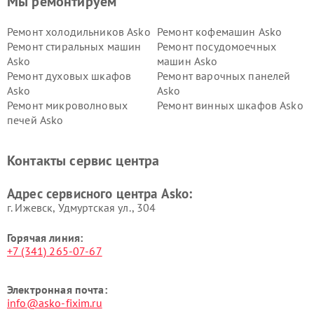
Мы ремонтируем
Ремонт холодильников Asko
Ремонт кофемашин Asko
Ремонт стиральных машин
Ремонт посудомоечных
Asko
машин Asko
Ремонт духовых шкафов
Ремонт варочных панелей
Asko
Asko
Ремонт микроволновых
Ремонт винных шкафов Asko
печей Asko
Ремонт вытяжек Asko
Ремонт сушильных шкафов
Asko
Контакты сервис центра
Ремонт подогревателей
Ремонт промышленных
посуды и пищи Asko
вакуумных упаковщиков
Адрес сервисного центра Asko:
Asko
г. Ижевск, Удмуртская ул., 304
Горячая линия:
+7 (341) 265-07-67
Электронная почта:
info@asko-fixim.ru