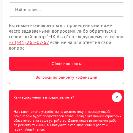
Вы можете ознакомиться с приведенными ниже
часто задаваемыми вопросами, либо обратиться в
сервисный центр “FIX-Asko” по следующему телефону
+7 (341) 265-07-67
если не нашли ответ на свой
вопрос.
Общие вопросы
Вопросы по ремонту кофемашин
Какие документы вы предоставляете?
На этапе приема устройства на диагностику и последующий
ремонт вам будет предоставлен заказ-наряд с указанием страховых
обязательств на ваше устройство. Далее, после выполнения работ
по ремонту техники, вы получите акт выполненных работ и
гарантийный талон.