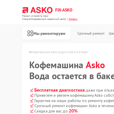
FIX-ASKO
Ремонт устройств Asko
Специализированный cервисный центр г.
Ижевск
Мы ремонтируем
Срочный ремонт
Це
шин Asko в Ижевске
Кофемашина Asko вода остается в баке
Кофемашина
Asko
Вода остается в бак
Бесплатная диагностика
даже при отказ
Привезем и увезем кофемашину Asko собс
Гарантия на наши работы по ремонту коф
Срочный ремонт кофемашин Asko в течени
20%
Скидка для вас до
Ремонт стиральных машин Asko
Ремонт посудомоечных машин Asko
Ремонт варочных панелей Asko
Ремонт микроволновых печей Asko
Ремонт сушильных шкафов Asko
Ремонт подогревателей посуды и пищи Asko
Ремонт промышленных вакуумных упаковщиков Asko
Ремонт сушильных машин Asko