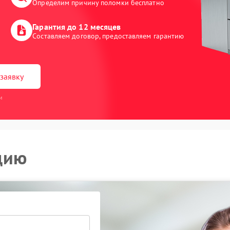
Определим причину поломки бесплатно
Гарантия до 12 месяцев
Составляем договор, предоставляем гарантию
заявку
и
цию