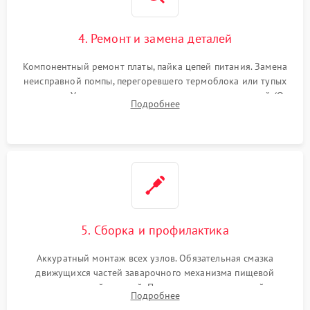
4. Ремонт и замена деталей
Компонентный ремонт платы, пайка цепей питания. Замена
неисправной помпы, перегоревшего термоблока или тупых
жерновов. Установка новых силиконовых уплотнителей (O-
Подробнее
ring) и тефлоновых трубок для надежного устранения
протечек.
5. Сборка и профилактика
Аккуратный монтаж всех узлов. Обязательная смазка
движущихся частей заварочного механизма пищевой
силиконовой смазкой. Проведение программной
Подробнее
декальцинации и очистки системы от кофейных масел.