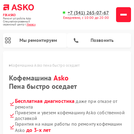
+7 (341) 265-07-67
FIX-ASKO
Ежедневно, с 10:00 до 20:00
Ремонт устройств Asko
Специализированный
cервисный центр г.
Ижевск
Мы ремонтируем
Позвонить
евске
Кофемашина Asko пена быстро оседает
Кофемашина
Asko
Пена быстро оседает
Бесплатная диагностика
даже при отказе от
ремонта
Привезем и увезем кофемашину Asko собственной
доставкой
Ремонт промышленных вакуумных упаковщиков Asko
Ремонт посудомоечных машин Asko
Ремонт сушильных шкафов Asko
Ремонт подогревателей посуды и пищи Asko
Ремонт стиральных машин Asko
Ремонт микроволновых печей Asko
Гарантия на наши работы по ремонту кофемашин
до 3-х лет
Asko