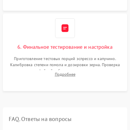
Надежная фиксация всех соединений.
6. Финальное тестирование и настройка
Приготовление тестовых порций эспрессо и капучино.
Калибровка степени помола и дозировки зерна. Проверка
плотности кофейной таблетки, температуры напитка и
Подробнее
качества молочной пены. Контроль отсутствия посторонних
шумов и протечек.
FAQ. Ответы на вопросы