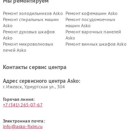
Мы ремонтируем
Ремонт холодильников Asko
Ремонт кофемашин Asko
Ремонт стиральных машин
Ремонт посудомоечных
Asko
машин Asko
Ремонт духовых шкафов
Ремонт варочных панелей
Asko
Asko
Ремонт микроволновых
Ремонт винных шкафов Asko
печей Asko
Ремонт вытяжек Asko
Ремонт сушильных шкафов
Asko
Контакты сервис центра
Ремонт подогревателей
Ремонт промышленных
посуды и пищи Asko
вакуумных упаковщиков
Адрес сервисного центра Asko:
Asko
г. Ижевск, Удмуртская ул., 304
Горячая линия:
+7 (341) 265-07-67
Электронная почта:
info@asko-fixim.ru