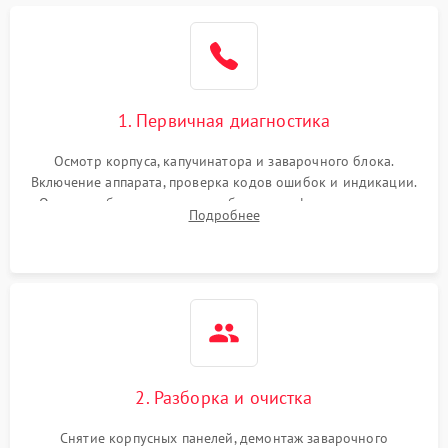
1. Первичная диагностика
Осмотр корпуса, капучинатора и заварочного блока.
Включение аппарата, проверка кодов ошибок и индикации.
Оценка работы помпы, термоблока и кофемолки на слух.
Подробнее
Измерение температуры и давления воды для выявления
локализации поломки.
2. Разборка и очистка
Снятие корпусных панелей, демонтаж заварочного