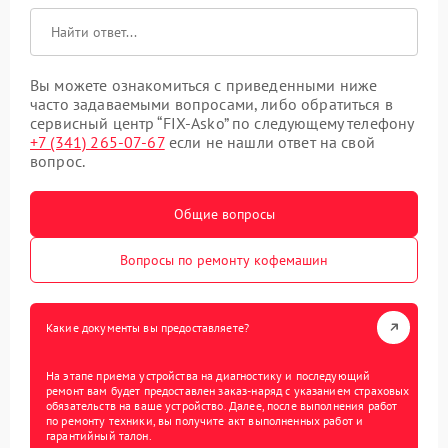
Вы можете ознакомиться с приведенными ниже
часто задаваемыми вопросами, либо обратиться в
сервисный центр “FIX-Asko” по следующему телефону
+7 (341) 265-07-67
если не нашли ответ на свой
вопрос.
Общие вопросы
Вопросы по ремонту кофемашин
Какие документы вы предоставляете?
На этапе приема устройства на диагностику и последующий
ремонт вам будет предоставлен заказ-наряд с указанием страховых
обязательств на ваше устройство. Далее, после выполнения работ
по ремонту техники, вы получите акт выполненных работ и
гарантийный талон.