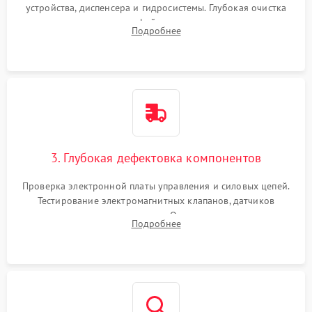
устройства, диспенсера и гидросистемы. Глубокая очистка
внутренних узлов от кофейных масел, жмыха и накипи.
Подробнее
Промывка дренажных каналов и фильтров с использованием
специализированной химии.
3. Глубокая дефектовка компонентов
Проверка электронной платы управления и силовых цепей.
Тестирование электромагнитных клапанов, датчиков
температуры и расходомера. Оценка степени износа
Подробнее
жерновов кофемолки, уплотнительных колец гидросистемы
и шестерней редуктора.