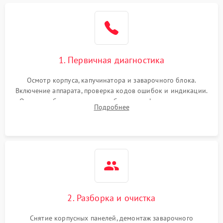
1. Первичная диагностика
Осмотр корпуса, капучинатора и заварочного блока.
Включение аппарата, проверка кодов ошибок и индикации.
Оценка работы помпы, термоблока и кофемолки на слух.
Подробнее
Измерение температуры и давления воды для выявления
локализации поломки.
2. Разборка и очистка
Снятие корпусных панелей, демонтаж заварочного