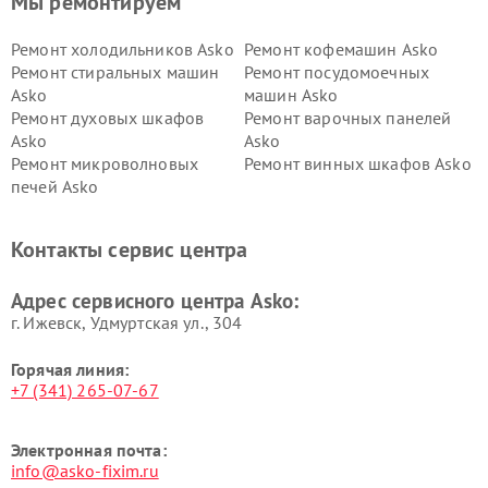
Мы ремонтируем
Ремонт холодильников Asko
Ремонт кофемашин Asko
Ремонт стиральных машин
Ремонт посудомоечных
Asko
машин Asko
Ремонт духовых шкафов
Ремонт варочных панелей
Asko
Asko
Ремонт микроволновых
Ремонт винных шкафов Asko
печей Asko
Ремонт вытяжек Asko
Ремонт сушильных шкафов
Asko
Контакты сервис центра
Ремонт подогревателей
Ремонт промышленных
посуды и пищи Asko
вакуумных упаковщиков
Адрес сервисного центра Asko:
Asko
г. Ижевск, Удмуртская ул., 304
Горячая линия:
+7 (341) 265-07-67
Электронная почта:
info@asko-fixim.ru