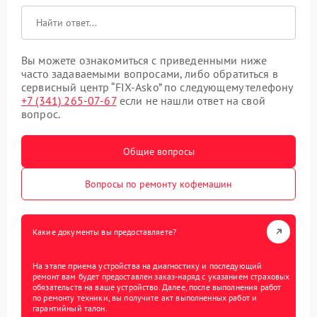
Вы можете ознакомиться с приведенными ниже
часто задаваемыми вопросами, либо обратиться в
сервисный центр “FIX-Asko” по следующему телефону
+7 (341) 265-07-67
если не нашли ответ на свой
вопрос.
Общие вопросы
Вопросы по ремонту кофемашин
Какие документы вы предоставляете?
На этапе приема устройства на диагностику и последующий
ремонт вам будет предоставлен заказ-наряд с указанием страховых
обязательств на ваше устройство. Далее, после выполнения работ
по ремонту техники, вы получите акт выполненных работ и
гарантийный талон.