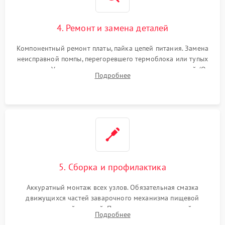
4. Ремонт и замена деталей
Компонентный ремонт платы, пайка цепей питания. Замена
неисправной помпы, перегоревшего термоблока или тупых
жерновов. Установка новых силиконовых уплотнителей (O-
Подробнее
ring) и тефлоновых трубок для надежного устранения
протечек.
5. Сборка и профилактика
Аккуратный монтаж всех узлов. Обязательная смазка
движущихся частей заварочного механизма пищевой
силиконовой смазкой. Проведение программной
Подробнее
декальцинации и очистки системы от кофейных масел.