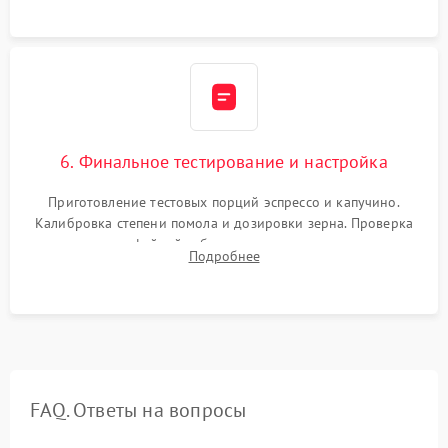
Надежная фиксация всех соединений.
6. Финальное тестирование и настройка
Приготовление тестовых порций эспрессо и капучино.
Калибровка степени помола и дозировки зерна. Проверка
плотности кофейной таблетки, температуры напитка и
Подробнее
качества молочной пены. Контроль отсутствия посторонних
шумов и протечек.
FAQ. Ответы на вопросы