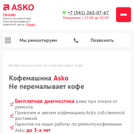
+7 (341) 265-07-67
FIX-ASKO
Ежедневно, с 10:00 до 20:00
Ремонт устройств Asko
Специализированный
cервисный центр г.
Ижевск
Мы ремонтируем
Позвонить
евске
Кофемашина Asko не перемалывает кофе
Кофемашина
Asko
Не перемалывает кофе
Бесплатная диагностика
даже при отказе от
ремонта
Привезем и увезем кофемашину Asko собственной
доставкой
Ремонт промышленных вакуумных упаковщиков Asko
Ремонт посудомоечных машин Asko
Ремонт сушильных шкафов Asko
Ремонт подогревателей посуды и пищи Asko
Ремонт стиральных машин Asko
Ремонт микроволновых печей Asko
Гарантия на наши работы по ремонту кофемашин
до 3-х лет
Asko