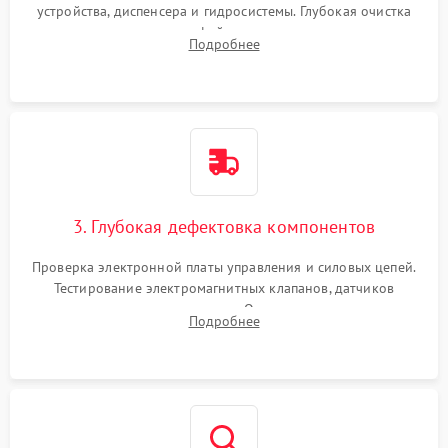
устройства, диспенсера и гидросистемы. Глубокая очистка
внутренних узлов от кофейных масел, жмыха и накипи.
Подробнее
Промывка дренажных каналов и фильтров с использованием
специализированной химии.
3. Глубокая дефектовка компонентов
Проверка электронной платы управления и силовых цепей.
Тестирование электромагнитных клапанов, датчиков
температуры и расходомера. Оценка степени износа
Подробнее
жерновов кофемолки, уплотнительных колец гидросистемы
и шестерней редуктора.