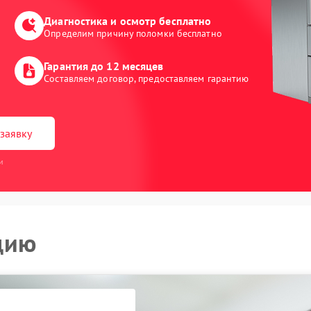
Диагностика и осмотр бесплатно
Определим причину поломки бесплатно
Гарантия до 12 месяцев
Составляем договор, предоставляем гарантию
заявку
и
цию