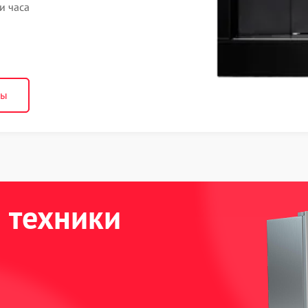
и часа
ны
 техники