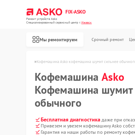
FIX-ASKO
Ремонт устройств Asko
Специализированный cервисный центр г.
Ижевск
Мы ремонтируем
Срочный ремонт
Це
шин Asko в Ижевске
Кофемашина Asko кофемашина шумит сильнее обычног
Кофемашина
Asko
Кофемашина шумит 
обычного
Бесплатная диагностика
даже при отказ
Привезем и увезем кофемашину Asko собс
Гарантия на наши работы по ремонту коф
Ремонт стиральных машин Asko
Ремонт посудомоечных машин Asko
Ремонт варочных панелей Asko
Ремонт микроволновых печей Asko
Ремонт сушильных шкафов Asko
Ремонт подогревателей посуды и пищи Asko
Ремонт промышленных вакуумных упаковщиков Asko
Ремонт сушильных машин Asko