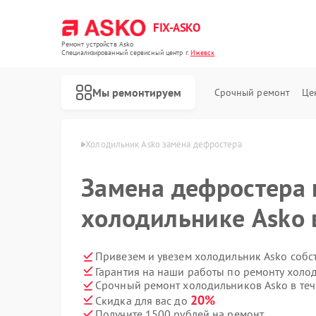
FIX-ASKO
Ремонт устройств Asko
Специализированный cервисный центр г.
Ижевск
Мы ремонтируем
Срочный ремонт
Це
ков Asko в Ижевске
Холодильник Asko замена дефростера
Замена дефростера 
холодильнике Asko 
Привезем и увезем холодильник Asko собс
Гарантия на наши работы по ремонту холо
Срочный ремонт холодильников Asko в теч
20%
Скидка для вас до
Получите 1500 рублей на ремонт
Ремонт стиральных машин Asko
Ремонт посудомоечных машин Asko
Ремонт варочных панелей Asko
Ремонт микроволновых печей Asko
Ремонт сушильных шкафов Asko
Ремонт подогревателей посуды и пищи Asko
Ремонт промышленных вакуумных упаковщиков Asko
Ремонт сушильных машин Asko