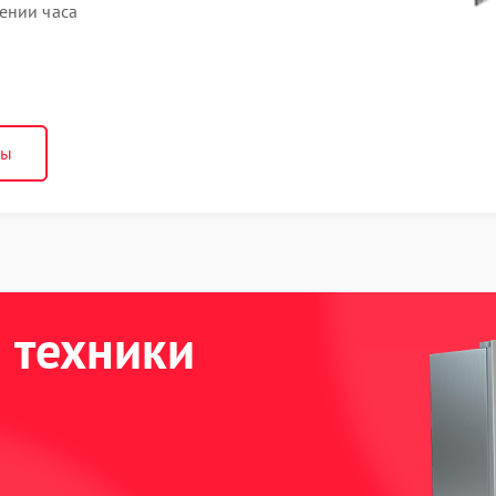
ении часа
ны
 техники