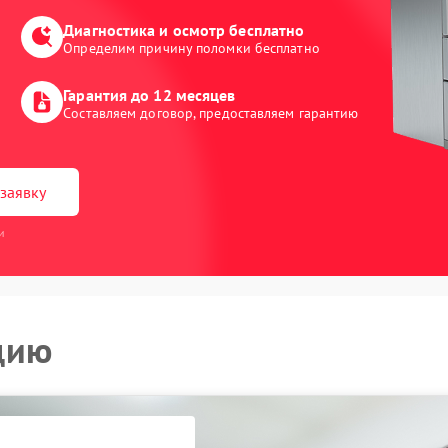
Диагностика и осмотр бесплатно
Определим причину поломки бесплатно
Гарантия до 12 месяцев
Составляем договор, предоставляем гарантию
заявку
и
цию