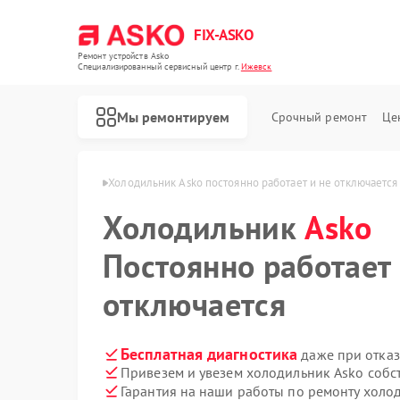
FIX-ASKO
Ремонт устройств Asko
Специализированный cервисный центр г.
Ижевск
Мы ремонтируем
Срочный ремонт
Це
ков Asko в Ижевске
Холодильник Asko постоянно работает и не отключается
Холодильник
Asko
Постоянно работает 
отключается
Бесплатная диагностика
даже при отказ
Привезем и увезем холодильник Asko собс
Гарантия на наши работы по ремонту холо
Ремонт стиральных машин Asko
Ремонт посудомоечных машин Asko
Ремонт варочных панелей Asko
Ремонт микроволновых печей Asko
Ремонт сушильных шкафов Asko
Ремонт подогревателей посуды и пищи Asko
Ремонт промышленных вакуумных упаковщиков Asko
Ремонт сушильных машин Asko