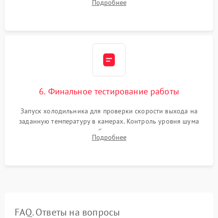
Подробнее
электронным весам. Контроль рабочего давления в системе.
6. Финальное тестирование работы
Запуск холодильника для проверки скорости выхода на
заданную температуру в камерах. Контроль уровня шума
компрессора, отсутствия обмерзания стенок и корректного
Подробнее
срабатывания системы автоматической оттайки.
FAQ. Ответы на вопросы