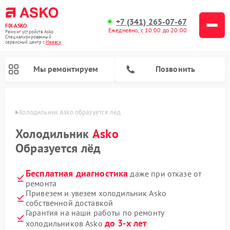
+7 (341) 265-07-67
FIX-ASKO
Ежедневно, с 10:00 до 20:00
Ремонт устройств Asko
Специализированный
cервисный центр г.
Ижевск
Мы ремонтируем
Позвонить
евске
Холодильник Asko образуется лёд
Холодильник
Asko
Образуется лёд
Бесплатная диагностика
даже при отказе от
ремонта
Привезем и увезем холодильник Asko
собственной доставкой
Ремонт промышленных вакуумных упаковщиков Asko
Ремонт посудомоечных машин Asko
Ремонт сушильных шкафов Asko
Ремонт подогревателей посуды и пищи Asko
Ремонт стиральных машин Asko
Ремонт микроволновых печей Asko
Гарантия на наши работы по ремонту
до 3-х лет
холодильников Asko