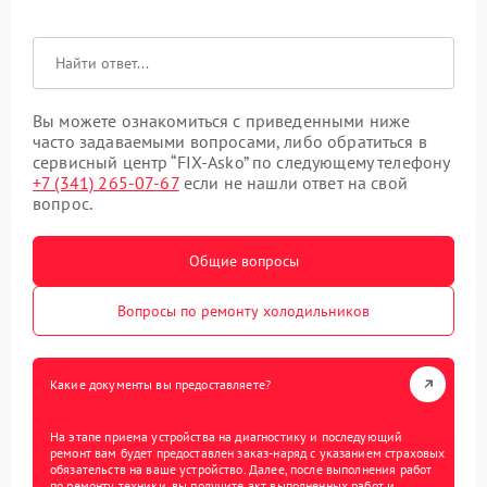
Вы можете ознакомиться с приведенными ниже
часто задаваемыми вопросами, либо обратиться в
сервисный центр “FIX-Asko” по следующему телефону
+7 (341) 265-07-67
если не нашли ответ на свой
вопрос.
Общие вопросы
Вопросы по ремонту холодильников
Какие документы вы предоставляете?
На этапе приема устройства на диагностику и последующий
ремонт вам будет предоставлен заказ-наряд с указанием страховых
обязательств на ваше устройство. Далее, после выполнения работ
по ремонту техники, вы получите акт выполненных работ и