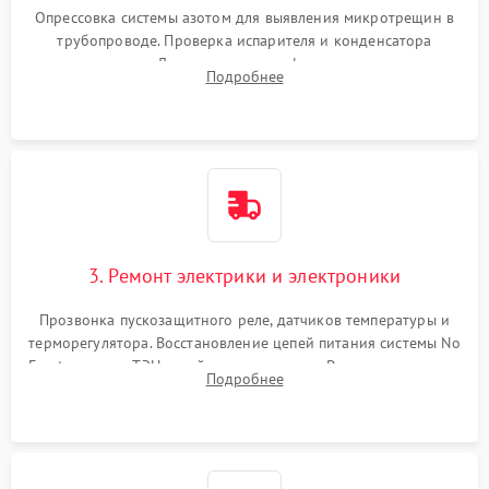
Опрессовка системы азотом для выявления микротрещин в
трубопроводе. Проверка испарителя и конденсатора
течеискателем. Демонтаж старого фильтра-осушителя и
Подробнее
продувка капиллярной трубки для устранения засоров.
3. Ремонт электрики и электроники
Прозвонка пускозащитного реле, датчиков температуры и
терморегулятора. Восстановление цепей питания системы No
Frost, включая ТЭН оттайки и вентилятор. Ремонт или замена
Подробнее
платы управления при сбоях алгоритмов.