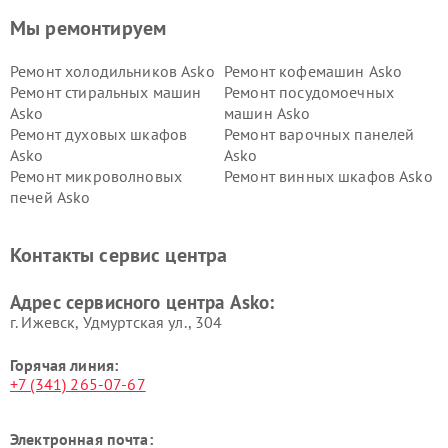
Мы ремонтируем
Ремонт холодильников Asko
Ремонт кофемашин Asko
Ремонт стиральных машин
Ремонт посудомоечных
Asko
машин Asko
Ремонт духовых шкафов
Ремонт варочных панелей
Asko
Asko
Ремонт микроволновых
Ремонт винных шкафов Asko
печей Asko
Ремонт вытяжек Asko
Ремонт сушильных шкафов
Asko
Контакты сервис центра
Ремонт подогревателей
Ремонт промышленных
посуды и пищи Asko
вакуумных упаковщиков
Адрес сервисного центра Asko:
Asko
г. Ижевск, Удмуртская ул., 304
Горячая линия:
+7 (341) 265-07-67
Электронная почта: