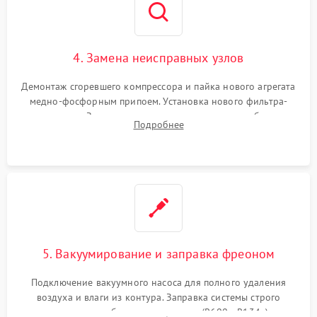
4. Замена неисправных узлов
Демонтаж сгоревшего компрессора и пайка нового агрегата
медно-фосфорным припоем. Установка нового фильтра-
осушителя. Замена изношенных вентиляторов обдува,
Подробнее
сломанных заслонок или поврежденных дверных петель.
5. Вакуумирование и заправка фреоном
Подключение вакуумного насоса для полного удаления
воздуха и влаги из контура. Заправка системы строго
дозированным объемом хладагента (R600a, R134a) по