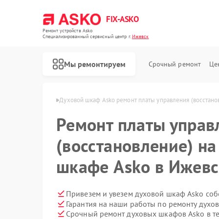
FIX-ASKO
Ремонт устройств Asko
Специализированный cервисный центр г.
Ижевск
Мы ремонтируем
Срочный ремонт
Це
фов Asko в Ижевске
Духовой шкаф Asko ремонт платы управления (восстано
Ремонт платы управ
(восстановление) н
шкафе Asko в Ижевс
Привезем и увезем духовой шкаф Asko соб
Гарантия на наши работы по ремонту дух
Срочный ремонт духовых шкафов Asko в те
Ремонт стиральных машин Asko
Ремонт посудомоечных машин Asko
Ремонт варочных панелей Asko
Ремонт микроволновых печей Asko
Ремонт сушильных шкафов Asko
Ремонт подогревателей посуды и пищи Asko
Ремонт промышленных вакуумных упаковщиков Asko
Ремонт сушильных машин Asko