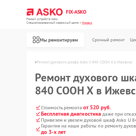
FIX-ASKO
Ремонт устройств Asko
Специализированный cервисный центр г.
Ижевск
Мы ремонтируем
Срочный ремонт
Це
фов Asko в Ижевске
Ремонт духового шкафа Asko U 840 COOH X в Ижевске
Ремонт духового шк
840 COOH X в Ижевс
от 520 руб.
Стоимость ремонта
Бесплатная диагностика
даже при отказ
Привезем и увезем духовой шкаф Asko U 
Гарантия на наши работы по ремонту духо
до 3-х лет
Ремонт стиральных машин Asko
Ремонт посудомоечных машин Asko
Ремонт варочных панелей Asko
Ремонт микроволновых печей Asko
Ремонт сушильных шкафов Asko
Ремонт подогревателей посуды и пищи Asko
Ремонт промышленных вакуумных упаковщиков Asko
Ремонт сушильных машин Asko