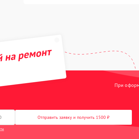
й на ремонт
При оформл
Отправить заявку и получить 1500 ₽
сти