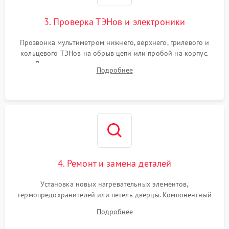
3. Проверка ТЭНов и электроники
Прозвонка мультиметром нижнего, верхнего, грилевого и
кольцевого ТЭНов на обрыв цепи или пробой на корпус.
Диагностика термостата, датчиков температуры,
Подробнее
переключателя режимов и мотора конвекции.
4. Ремонт и замена деталей
Установка новых нагревательных элементов,
термопредохранителей или петель дверцы. Компонентный
ремонт электронного модуля управления, замена
Подробнее
выгоревших реле, восстановление контактов и замена
уплотнителя.