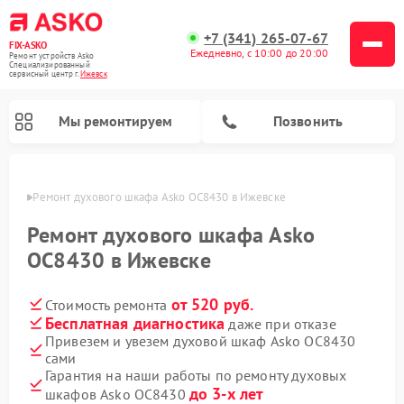
+7 (341) 265-07-67
FIX-ASKO
Ежедневно, с 10:00 до 20:00
Ремонт устройств Asko
Специализированный
cервисный центр г.
Ижевск
Мы ремонтируем
Позвонить
евске
Ремонт духового шкафа Asko OC8430 в Ижевске
Ремонт духового шкафа Asko
OC8430 в Ижевске
от 520 руб.
Стоимость ремонта
Бесплатная диагностика
даже при отказе
Привезем и увезем духовой шкаф Asko OC8430
сами
Ремонт промышленных вакуумных упаковщиков Asko
Ремонт стиральных машин Asko
Ремонт сушильных шкафов Asko
Ремонт подогревателей посуды и пищи Asko
Ремонт посудомоечных машин Asko
Ремонт микроволновых печей Asko
Гарантия на наши работы по ремонту духовых
до 3-х лет
шкафов Asko OC8430