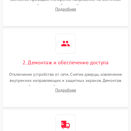
колодке. Анализ жалоб на проблемы с нагревом,
Подробнее
конвекцией, панелью управления или блокировкой дверцы.
2. Демонтаж и обеспечение доступа
Отключение устройства от сети. Снятие дверцы, извлечение
внутренних направляющих и защитных экранов. Демонтаж
задней или верхней панели для прямого доступа к
Подробнее
нагревательным элементам, плате и вентиляторам.