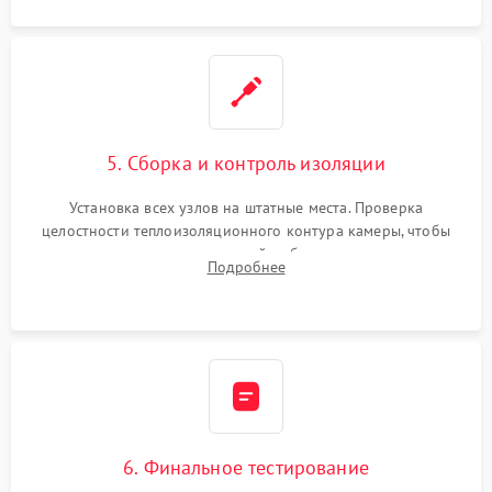
5. Сборка и контроль изоляции
Установка всех узлов на штатные места. Проверка
целостности теплоизоляционного контура камеры, чтобы
исключить перегрев кухонной мебели и потерю тепла.
Подробнее
Надежная фиксация клемм и сборка корпуса шкафа.
6. Финальное тестирование