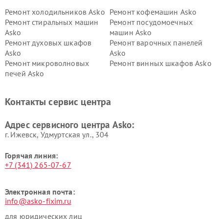
Ремонт холодильников Asko
Ремонт кофемашин Asko
Ремонт стиральных машин
Ремонт посудомоечных
Asko
машин Asko
Ремонт духовых шкафов
Ремонт варочных панелей
Asko
Asko
Ремонт микроволновых
Ремонт винных шкафов Asko
печей Asko
Ремонт вытяжек Asko
Ремонт сушильных шкафов
Asko
Контакты сервис центра
Ремонт подогревателей
Ремонт промышленных
посуды и пищи Asko
вакуумных упаковщиков
Адрес сервисного центра Asko:
Asko
г. Ижевск, Удмуртская ул., 304
Горячая линия:
+7 (341) 265-07-67
Электронная почта:
info@asko-fixim.ru
для юридических лиц