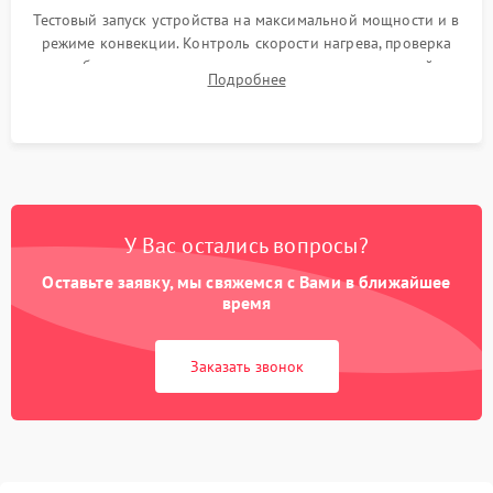
Тестовый запуск устройства на максимальной мощности и в
режиме конвекции. Контроль скорости нагрева, проверка
срабатывания термостата при достижении заданной
Подробнее
температуры и тест на отсутствие утечек тока.
У Вас остались вопросы?
Оставьте заявку, мы свяжемся с Вами в ближайшее
время
Заказать звонок