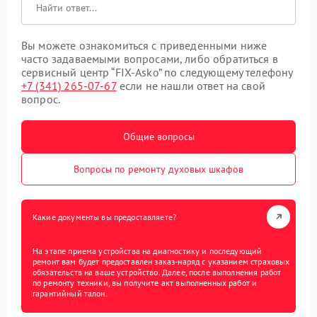
Вы можете ознакомиться с приведенными ниже
часто задаваемыми вопросами, либо обратиться в
сервисный центр “FIX-Asko” по следующему телефону
+7 (341) 265-07-67
если не нашли ответ на свой
вопрос.
Общие вопросы
Вопросы по ремонту духовых шкафов
Какие документы вы предоставляете?
На этапе приема устройства на диагностику и последующий
ремонт вам будет предоставлен заказ-наряд с указанием страховых
обязательств на ваше устройство. Далее, после выполнения работ
по ремонту техники, вы получите акт выполненных работ и
гарантийный талон.